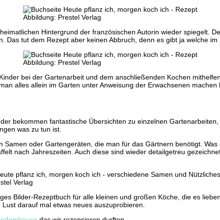
Abbildung: Prestel Verlag
eimatlichen Hintergrund der französischen Autorin wieder spiegelt. D
. Das tut dem Rezept aber keinen Abbruch, denn es gibt ja welche im
Abbildung: Prestel Verlag
 Kinder bei der Gartenarbeit und dem anschließenden Kochen mithelfen
 man alles allein im Garten unter Anweisung der Erwachsenen machen 
inder bekommen fantastische Übersichten zu einzelnen Gartenarbeiten,
ngen was zu tun ist.
n Samen oder Gartengeräten, die man für das Gärtnern benötigt. Was d
ffelt nach Jahreszeiten. Auch diese sind wieder detailgetreu gezeich
stel Verlag
lfältiges Bilder-Rezeptbuch für alle kleinen und großen Köche, die es li
e Lust darauf mal etwas neues auszuprobieren.
andomhouse
das wir rezensieren durften.