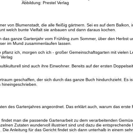
Abbildung: Prestel Verlag
ohner von Blumenstadt, die alle fleißig gärtnern. Sei es auf dem Balkon
unt welch bunte Vielfalt sie anbauen und dann daraus kochen.
ch das ganze Gartenjahr vom Frühling zum Sommer, über den Herbst un
asser im Mund zusammenlaufen lassen.
 Verlag
ltikulturell sind auch ihre Einwohner. Bereits auf der ersten Doppelse
ildertraum geschaffen, der sich durch das ganze Buch hindurchzieht. E
ch hineingeschrieben.
en des Gartenjahres angeordnet. Das erklärt auch, warum das erste R
eite findet man die passende Gartenarbeit zu dem verarbeitenden Gemüs
nzelnen Zutaten wundervoll illustriert sind und dazu die entsprechende
 Die Anleitung für das Gericht findet sich dann unterhalb in einem seh