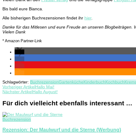
Bis bald eure Bianca.
Alle bisherigen Buchrezensionen findet ihr
hier
.
Danke für das Mitlesen und eure Freude an unseren Blogbeiträgen. W
Vielen Dank
* Amazon Partner-Link
Schlagwörter:
Buchrezension
Gartenküche
Kinderbuch
Kochbuch
Kremp
Beitragsnavigation
Vorheriger Artikel
Hallo Mai!
Nächster Artikel
Hallo August!
Für dich vielleicht ebenfalls interessant …
Buchrezension
Rezension: Der Maulwurf und die Sterne {Werbung}