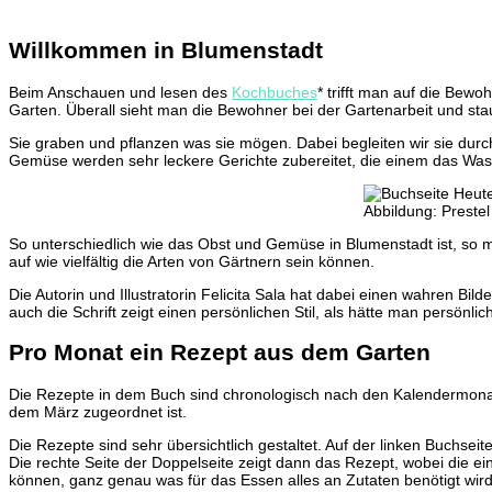
{Werbung}
Willkommen in Blumenstadt
Beim Anschauen und lesen des
Kochbuches
* trifft man auf die Bew
Garten. Überall sieht man die Bewohner bei der Gartenarbeit und sta
Sie graben und pflanzen was sie mögen. Dabei begleiten wir sie dur
Gemüse werden sehr leckere Gerichte zubereitet, die einem das W
Abbildung: Prestel
So unterschiedlich wie das Obst und Gemüse in Blumenstadt ist, so mu
auf wie vielfältig die Arten von Gärtnern sein können.
Die Autorin und Illustratorin Felicita Sala hat dabei einen wahren B
auch die Schrift zeigt einen persönlichen Stil, als hätte man persönli
Pro Monat ein Rezept aus dem Garten
Die Rezepte in dem Buch sind chronologisch nach den Kalendermonat
dem März zugeordnet ist.
Die Rezepte sind sehr übersichtlich gestaltet. Auf der linken Buchs
Die rechte Seite der Doppelseite zeigt dann das Rezept, wobei die ei
können, ganz genau was für das Essen alles an Zutaten benötigt wird.