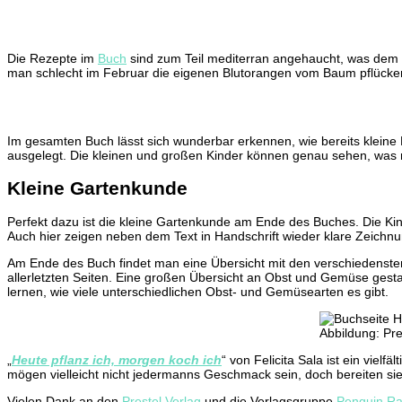
Die Rezepte im
Buch
sind zum Teil mediterran angehaucht, was dem h
man schlecht im Februar die eigenen Blutorangen vom Baum pflücken
Im gesamten Buch lässt sich wunderbar erkennen, wie bereits kleine
ausgelegt. Die kleinen und großen Kinder können genau sehen, was
Kleine Gartenkunde
Perfekt dazu ist die kleine Gartenkunde am Ende des Buches. Die K
Auch hier zeigen neben dem Text in Handschrift wieder klare Zeichnu
Am Ende des Buch findet man eine Übersicht mit den verschiedenste
allerletzten Seiten. Eine großen Übersicht an Obst und Gemüse gesta
lernen, wie viele unterschiedlichen Obst- und Gemüsearten es gibt.
Abbildung: Pre
„
Heute pflanz ich, morgen koch ich
“ von Felicita Sala ist ein vie
mögen vielleicht nicht jedermanns Geschmack sein, doch bereiten si
Vielen Dank an den
Prestel Verlag
und die Verlagsgruppe
Penguin R