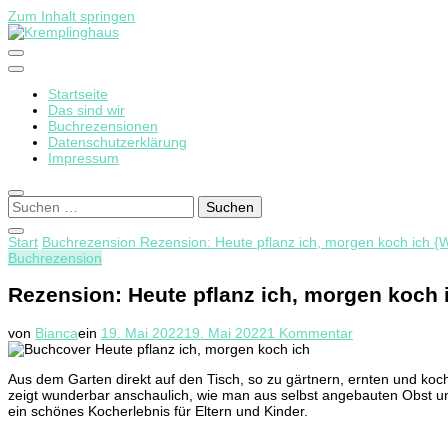
Zum Inhalt springen
Startseite
Kremplinghaus
Das sind wir
Buchrezensionen
Datenschutzerklärung
Impressum
Suchen
nach:
Start
Buchrezension
Rezension: Heute pflanz ich, morgen koch ich 
Buchrezension
Rezension: Heute pflanz ich, morgen koch
zu
von
Bianca
ein
19. Mai 2022
19. Mai 2022
1 Kommentar
Rezension:
Heute
Aus dem Garten direkt auf den Tisch, so zu gärtnern, ernten und koc
pflanz
zeigt wunderbar anschaulich, wie man aus selbst angebauten Obst und
ich,
ein schönes Kocherlebnis für Eltern und Kinder.
morgen
koch
ich