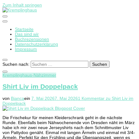
Zum Inhalt springen
Kremplinghaus
Startseite
Das sind wir
Buchrezensionen
Datenschutzerklärung
Impressum
Suchen nach:
Kremplinghaus-Nähzimmer
Shirt Liv im Doppelpack
von
Bianca
ein
7. Mai 2026
7. Mai 2026
1 Kommentar
zu Shirt Liv im
Doppelpack
Die Frischekur für meinen Kleiderschrank geht in die nächste
Runde. Ebenfalls beim Nähwochenende von Dresden näht im März
habe ich mir zwei neue Jerseyshirts nach dem Schnittmuster Liv
von Pattydoo genäht. Einmal mit langen Ärmeln und einmal mit 3/4-
Ärmeln. Perfekt für den Frühling und die Übergangszeit, wenn es