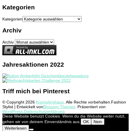
Kategorien
Kategorien
Archiv
Archiv
Jahresaktionen 2022
Triff mich bei Pinterest
© Copyright 2026
Kremplinghaus
. Alle Rechte vorbehalten.
Fashion
Stylist | Entwickelt von
Blossom Themes
. Präsentiert von
WordPress
.
Datenschutzerklärung
Diese Website benutzt Cookies. Wenn du die Website weiter nutzt,
gehen wir von deinem Einverständnis aus.
OK
Nein
Weiterlesen