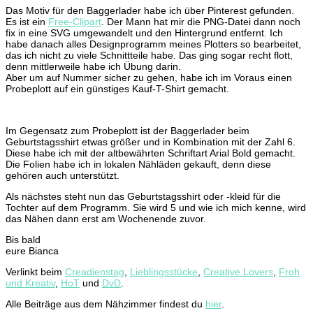
Das Motiv für den Baggerlader habe ich über Pinterest gefunden.
Es ist ein
Free-Clipart
. Der Mann hat mir die PNG-Datei dann noch
fix in eine SVG umgewandelt und den Hintergrund entfernt. Ich
habe danach alles Designprogramm meines Plotters so bearbeitet,
das ich nicht zu viele Schnittteile habe. Das ging sogar recht flott,
denn mittlerweile habe ich Übung darin.
Aber um auf Nummer sicher zu gehen, habe ich im Voraus einen
Probeplott auf ein günstiges Kauf-T-Shirt gemacht.
Im Gegensatz zum Probeplott ist der Baggerlader beim
Geburtstagsshirt etwas größer und in Kombination mit der Zahl 6.
Diese habe ich mit der altbewährten Schriftart Arial Bold gemacht.
Die Folien habe ich in lokalen Nähläden gekauft, denn diese
gehören auch unterstützt.
Als nächstes steht nun das Geburtstagsshirt oder -kleid für die
Tochter auf dem Programm. Sie wird 5 und wie ich mich kenne, wird
das Nähen dann erst am Wochenende zuvor.
Bis bald
eure Bianca
Verlinkt beim
Creadienstag
,
Lieblingsstücke
,
Creative Lovers
,
Froh
und Kreativ
,
HoT
und
DvD
.
Alle Beiträge aus dem Nähzimmer findest du
hier
.