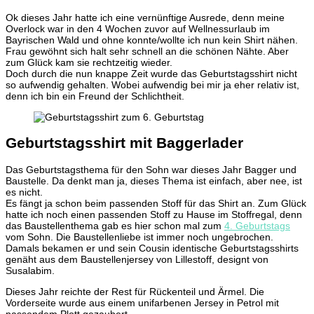
Ok dieses Jahr hatte ich eine vernünftige Ausrede, denn meine
Overlock war in den 4 Wochen zuvor auf Wellnessurlaub im
Bayrischen Wald und ohne konnte/wollte ich nun kein Shirt nähen.
Frau gewöhnt sich halt sehr schnell an die schönen Nähte. Aber
zum Glück kam sie rechtzeitig wieder.
Doch durch die nun knappe Zeit wurde das Geburtstagsshirt nicht
so aufwendig gehalten. Wobei aufwendig bei mir ja eher relativ ist,
denn ich bin ein Freund der Schlichtheit.
Geburtstagsshirt mit Baggerlader
Das Geburtstagsthema für den Sohn war dieses Jahr Bagger und
Baustelle. Da denkt man ja, dieses Thema ist einfach, aber nee, ist
es nicht.
Es fängt ja schon beim passenden Stoff für das Shirt an. Zum Glück
hatte ich noch einen passenden Stoff zu Hause im Stoffregal, denn
das Baustellenthema gab es hier schon mal zum
4. Geburtstags
vom Sohn. Die Baustellenliebe ist immer noch ungebrochen.
Damals bekamen er und sein Cousin identische Geburtstagsshirts
genäht aus dem Baustellenjersey von Lillestoff, designt von
Susalabim.
Dieses Jahr reichte der Rest für Rückenteil und Ärmel. Die
Vorderseite wurde aus einem unifarbenen Jersey in Petrol mit
passendem Plott gezaubert.