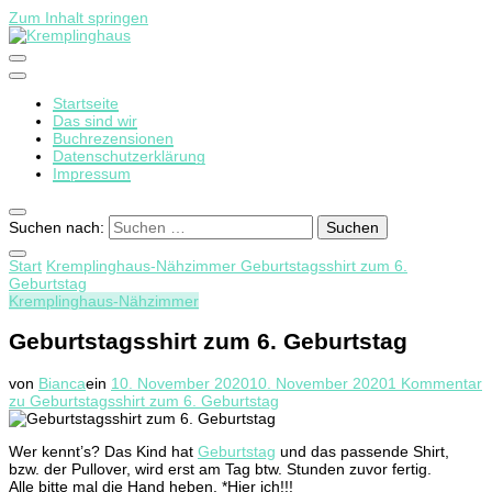
Zum Inhalt springen
Startseite
Kremplinghaus
Das sind wir
Buchrezensionen
Datenschutzerklärung
Impressum
Suchen nach:
Start
Kremplinghaus-Nähzimmer
Geburtstagsshirt zum 6.
Geburtstag
Kremplinghaus-Nähzimmer
Geburtstagsshirt zum 6. Geburtstag
von
Bianca
ein
10. November 2020
10. November 2020
1 Kommentar
zu Geburtstagsshirt zum 6. Geburtstag
Wer kennt’s? Das Kind hat
Geburtstag
und das passende Shirt,
bzw. der Pullover, wird erst am Tag btw. Stunden zuvor fertig.
Alle bitte mal die Hand heben. *Hier ich!!!