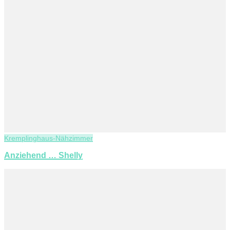
Kremplinghaus-Nähzimmer
Anziehend … Shelly