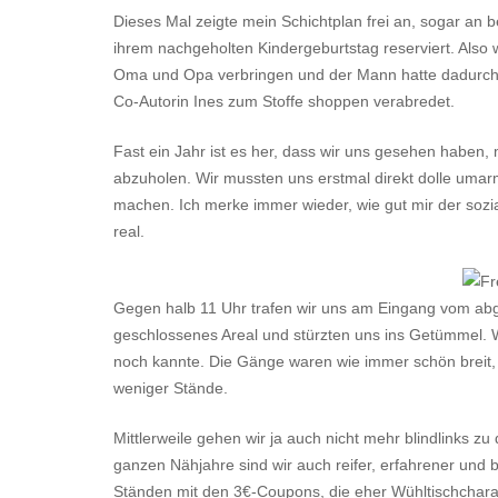
Dieses Mal zeigte mein Schichtplan frei an, sogar an b
ihrem nachgeholten Kindergeburtstag reserviert. Also 
Oma und Opa verbringen und der Mann hatte dadurch S
Co-Autorin Ines zum Stoffe shoppen verabredet.
Fast ein Jahr ist es her, dass wir uns gesehen habe
abzuholen. Wir mussten uns erstmal direkt dolle umarm
machen. Ich merke immer wieder, wie gut mir der sozia
real.
Gegen halb 11 Uhr trafen wir uns am Eingang vom abg
geschlossenes Areal und stürzten uns ins Getümmel. Wo
noch kannte. Die Gänge waren wie immer schön breit,
weniger Stände.
Mittlerweile gehen wir ja auch nicht mehr blindlinks 
ganzen Nähjahre sind wir auch reifer, erfahrener und
Ständen mit den 3€-Coupons, die eher Wühltischcharak