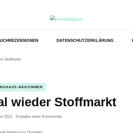
us
UCHREZENSIONEN
DATENSCHUTZERKLÄRUNG
r Stoffmarkt
INGHAUS-NÄHZIMMER
l wieder Stoffmarkt
zu
ni 2021
Schreibe einen Kommentar
Nach
Jahren