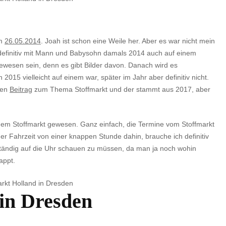
mal
wieder
Stoffmarkt
om
26.05.2014
. Joah ist schon eine Weile her. Aber es war nicht mein
r definitiv mit Mann und Babysohn damals 2014 auch auf einem
wesen sein, denn es gibt Bilder davon. Danach wird es
 2015 vielleicht auf einem war, später im Jahr aber definitiv nicht.
ten
Beitrag
zum Thema Stoffmarkt und der stammt aus 2017, aber
uf dem Stoffmarkt gewesen. Ganz einfach, die Termine vom Stoffmarkt
er Fahrzeit von einer knappen Stunde dahin, brauche ich definitiv
s ständig auf die Uhr schauen zu müssen, da man ja noch wohin
appt.
 in Dresden