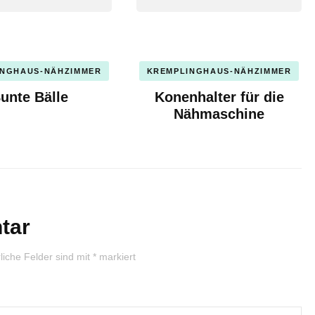
INGHAUS-NÄHZIMMER
KREMPLINGHAUS-NÄHZIMMER
unte Bälle
Konenhalter für die
Nähmaschine
tar
liche Felder sind mit
*
markiert