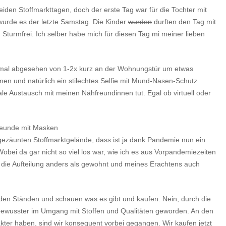
eiden Stoffmarkttagen, doch der erste Tag war für die Tochter mit
wurde es der letzte Samstag. Die Kinder
wurden
durften den Tag mit
turmfrei. Ich selber habe mich für diesen Tag mi meiner lieben
n, mal abgesehen von 1-2x kurz an der Wohnungstür um etwas
en und natürlich ein stilechtes Selfie mit Mund-Nasen-Schutz
le Austausch mit meinen Nähfreundinnen tut. Egal ob virtuell oder
ezäunten Stoffmarktgelände, dass ist ja dank Pandemie nun ein
bei da gar nicht so viel los war, wie ich es aus Vorpandemiezeiten
 die Aufteilung anders als gewohnt und meines Erachtens auch
zu den Ständen und schauen was es gibt und kaufen. Nein, durch die
 bewusster im Umgang mit Stoffen und Qualitäten geworden. An den
ter haben, sind wir konsequent vorbei gegangen. Wir kaufen jetzt