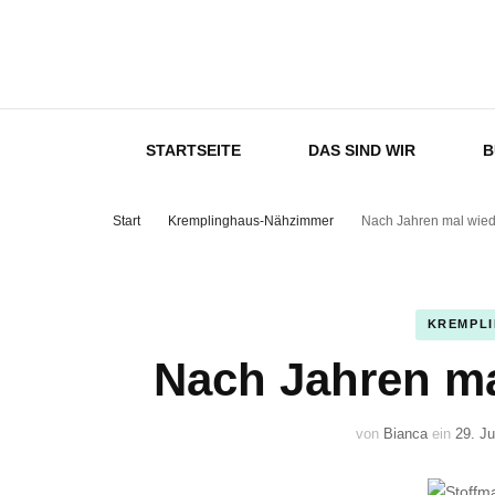
Kremplingha
STARTSEITE
DAS SIND WIR
B
Start
Kremplinghaus-Nähzimmer
Nach Jahren mal wiede
KREMPL
Nach Jahren ma
von
Bianca
ein
29. Ju