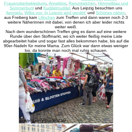
Frauenoberbekleidung
,
Anneblog
,
Ranunkelchen
,
Himmelblau und
Sommerbunt
und
Kuddelmuddel
. Aus Leipzig besuchten uns
Aennielu
,
Wilka von ‚In Leipzig wird genäht‘
und
Schönes nähen
,
aus Freiberg kam
Lifinchen
zum Treffen und dann waren noch 2-3
weitere Näherinnen mit dabei, von denen ich aber leider nichts
weiter weiß.
Nach dem wunderschönen Treffen ging es dann auf eine weitere
Runde über den Stoffmarkt, wo ich weiter fleißig meine Liste
abgearbeitet habe und sogar fast alles bekommen habe, bis auf die
90er-Nadeln für meine Mama. Zum Glück war dann etwas weniger
los, da konnte man noch mal ruhig schauen.