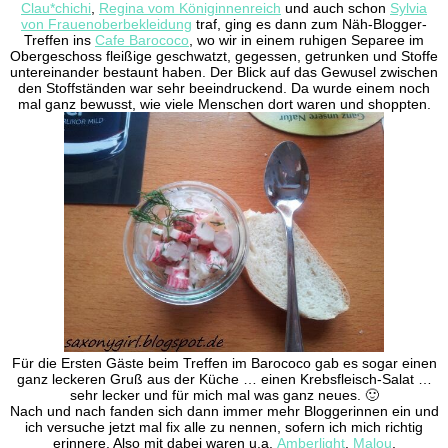
Clau*chichi
,
Regina vom Königinnenreich
und auch schon
Sylvia
von Frauenoberbekleidung
traf, ging es dann zum Näh-Blogger-
Treffen ins
Cafe Barococo
, wo wir in einem ruhigen Separee im
Obergeschoss fleißige geschwatzt, gegessen, getrunken und Stoffe
untereinander bestaunt haben. Der Blick auf das Gewusel zwischen
den Stoffständen war sehr beeindruckend. Da wurde einem noch
mal ganz bewusst, wie viele Menschen dort waren und shoppten.
Für die Ersten Gäste beim Treffen im Barococo gab es sogar einen
ganz leckeren Gruß aus der Küche … einen Krebsfleisch-Salat …
sehr lecker und für mich mal was ganz neues. 🙂
Nach und nach fanden sich dann immer mehr Bloggerinnen ein und
ich versuche jetzt mal fix alle zu nennen, sofern ich mich richtig
erinnere. Also mit dabei waren u.a.
Amberlight
,
Malou
,