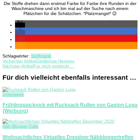
Die Stoffe drehen dann erstmal Farbe für Farbe ihre Runden in der
Waschmaschine und ich bin mal auf der Suche nach einem
Plätzchen für die Schätzchen. *Platzmangel* 😉
Schlagwörter:
Stoffmarkt
Beitragsnavigation
Vorheriger Artikel
Geldbörse Hexmex
Nächster Artikel
Für mich entdeckt …
Für dich vielleicht ebenfalls interessant …
Unterwegs
Frühlingspicknick mit Rucksack Rullen von Gaston Luga
{Werbung}
Näh-Blogger-Cafe
Weihnachtliches Virtuelles Dresdner Nähbloggertreffen