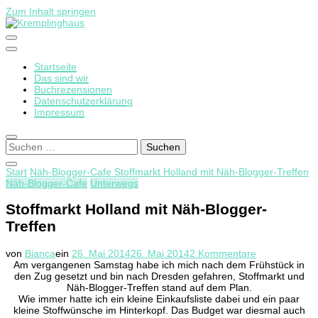
Zum Inhalt springen
Startseite
Kremplinghaus
Das sind wir
Buchrezensionen
Datenschutzerklärung
Impressum
Suchen
nach:
Start
Näh-Blogger-Cafe
Stoffmarkt Holland mit Näh-Blogger-Treffen
Näh-Blogger-Cafe
Unterwegs
Stoffmarkt Holland mit Näh-Blogger-
Treffen
zu
von
Bianca
ein
26. Mai 2014
26. Mai 2014
2 Kommentare
Stoffmarkt
Am vergangenen Samstag habe ich mich nach dem Frühstück in
Holland
den Zug gesetzt und bin nach Dresden gefahren, Stoffmarkt und
mit
Näh-Blogger-Treffen stand auf dem Plan.
Näh-
Wie immer hatte ich ein kleine Einkaufsliste dabei und ein paar
Blogger-
kleine Stoffwünsche im Hinterkopf. Das Budget war diesmal auch