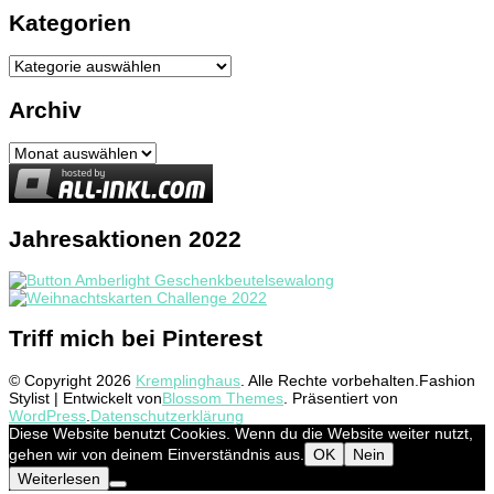
Kategorien
Kategorien
Archiv
Archiv
Jahresaktionen 2022
Triff mich bei Pinterest
© Copyright 2026
Kremplinghaus
. Alle Rechte vorbehalten.
Fashion
Stylist | Entwickelt von
Blossom Themes
. Präsentiert von
WordPress
.
Datenschutzerklärung
Diese Website benutzt Cookies. Wenn du die Website weiter nutzt,
gehen wir von deinem Einverständnis aus.
OK
Nein
Weiterlesen