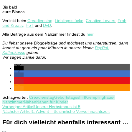
Bis bald
eure Bianca
Verlinkt beim
Creadienstag
,
Lieblingsstücke
,
Creative Lovers
,
Froh
und Kreativ
,
HoT
und
DvD
.
Alle Beiträge aus dem Nähzimmer findest du
hier
.
Du liebst unsere Blogbeiträge und möchtest uns unterstützen, dann
kannst du gern ein paar Münzen in unsere kleine
PayPal-
Kaffeekasse
geben.
Wir sagen Danke dafür.
Schlagwörter:
Creadienstag
Geburtstagsshirt
Kremplinghaus-
Nähzimmer
Nähen
Nähen für Kinder
Beitragsnavigation
Vorheriger Artikel
Unsere Herbstmaus ist 5
Nächster Artikel
1. Advent – Besinnliche Vorweihnachtszeit
Für dich vielleicht ebenfalls interessant …