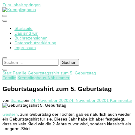
Zum Inhalt springen
Startseite
Kremplinghaus
Das sind wir
Buchrezensionen
Datenschutzerklärung
Impressum
Suchen
nach:
Start
Familie
Geburtstagsshirt zum 5. Geburtstag
Familie
Kremplinghaus-Nähzimmer
Geburtstagsshirt zum 5. Geburtstag
z
von
Bianca
ein
24. November 2020
24. November 2020
1 Kommentar
G
z
Gestern
, zum Geburtstag der Tochter, gab es natürlich auch wieder
5
ein Geburtstagshirt für sie. Dieses Jahr habe ich aber festgelegt,
G
dass es kein Kleid wie die 2 Jahre zuvor wird, sondern klassisch ein
Langarm-Shirt.