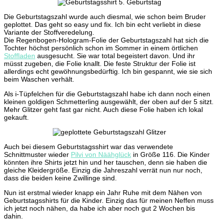
Die Geburtstagszahl wurde auch diesmal, wie schon beim Bruder
geplottet. Das geht so easy und fix. Ich bin echt verliebt in diese
Variante der Stoffveredelung.
Die Regenbogen-Hologram-Folie der Geburtstagszahl hat sich die
Tochter höchst persönlich schon im Sommer in einem örtlichen
Stoffladen
ausgesucht. Sie war total begeistert davon. Und ihr
müsst zugeben, die Folie knallt. Die feste Struktur der Folie ist
allerdings echt gewöhnungsbedürftig. Ich bin gespannt, wie sie sich
beim Waschen verhält.
Als i-Tüpfelchen für die Geburtstagszahl habe ich dann noch einen
kleinen goldigen Schmetterling ausgewählt, der oben auf der 5 sitzt.
Mehr Glitzer geht fast gar nicht. Auch diese Folie haben ich lokal
gekauft.
Auch bei diesem Geburtstagsshirt war das verwendete
Schnittmuster wieder
Pilvi von Näähglück
in Größe 116. Die Kinder
könnten ihre Shirts jetzt hin und her tauschen, denn sie haben die
gleiche Kleidergröße. Einzig die Jahreszahl verrät nun nur noch,
dass die beiden keine Zwillinge sind.
Nun ist erstmal wieder knapp ein Jahr Ruhe mit dem Nähen von
Geburtstagsshirts für die Kinder. Einzig das für meinen Neffen muss
ich jetzt noch nähen, da habe ich aber noch gut 2 Wochen bis
dahin.