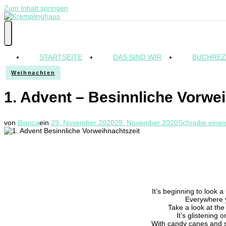
Zum Inhalt springen
Kremplinghaus
STARTSEITE
DAS SIND WIR
BUCHREZ
Weihnachten
1. Advent – Besinnliche Vorwe
von
Bianca
ein
29. November 2020
29. November 2020
Schreibe eine
It’s beginning to look a
Everywhere 
Take a look at the
It’s glistening 
With candy canes and s