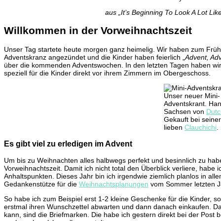
aus „It’s Beginning To Look A Lot Li
Willkommen in der Vorweihnachtszeit
Unser Tag startete heute morgen ganz heimelig. Wir haben zum Frühs
Adventskranz angezündet und die Kinder haben feierlich „
Advent, Adv
über die kommenden Adventswochen. In den letzten Tagen haben wir
speziell für die Kinder direkt vor ihrem Zimmern im Obergeschoss.
Unser neuer Mini-
Adventskrant. Ha
Sachsen von
Dut
Gekauft bei seine
lieben
Clauchichi
.
Es gibt viel zu erledigen im Advent
Um bis zu Weihnachten alles halbwegs perfekt und besinnlich zu habe
Vorweihnachtszeit. Damit ich nicht total den Überblick verliere, habe
Anhaltspunkten. Dieses Jahr bin ich irgendwie ziemlich planlos in all
Gedankenstütze für die
Weihnachtsplanungen
vom Sommer letzten J
So habe ich zum Beispiel erst 1-2 kleine Geschenke für die Kinder, son
erstmal ihren Wunschzettel abwarten und dann danach einkaufen. Da
kann, sind die Briefmarken. Die habe ich gestern direkt bei der Post