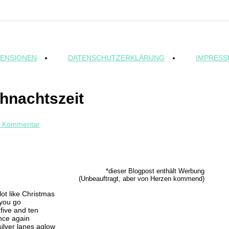
ENSIONEN
DATENSCHUTZERKLÄRUNG
IMPRES
ihnachtszeit
zu
n Kommentar
1.
Advent
–
Besinnliche
Vorweihnachtszeit
*dieser Blogpost enthält Werbung
(Unbeauftragt, aber von Herzen kommend)
 lot like Christmas
you go
 five and ten
once again
ilver lanes aglow