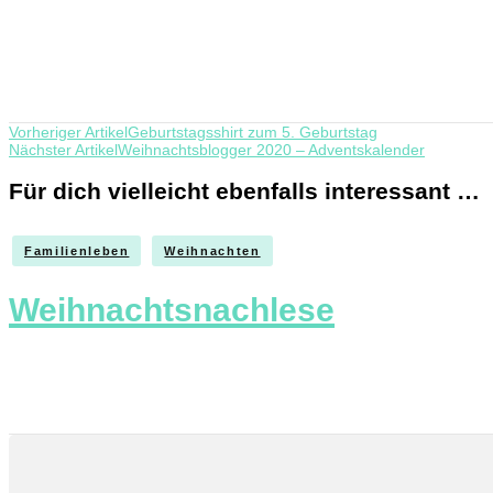
Beitragsnavigation
Vorheriger Artikel
Geburtstagsshirt zum 5. Geburtstag
Nächster Artikel
Weihnachtsblogger 2020 – Adventskalender
Für dich vielleicht ebenfalls interessant …
Familienleben
Weihnachten
Weihnachtsnachlese