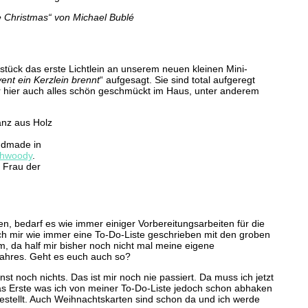
ke Christmas“ von Michael Bublé
tück das erste Lichtlein an unserem neuen kleinen Mini-
ent ein Kerzlein brennt
“ aufgesagt. Sie sind total aufgeregt
 hier auch alles schön geschmückt im Haus, unter anderem
ndmade in
chwoody
.
r Frau der
n, bedarf es wie immer einiger Vorbereitungsarbeiten für die
 ich mir wie immer eine To-Do-Liste geschrieben mit den groben
em, da half mir bisher noch nicht mal meine eigene
ahres. Geht es euch auch so?
st noch nichts. Das ist mir noch nie passiert. Da muss ich jetzt
s Erste was ich von meiner To-Do-Liste jedoch schon abhaken
 bestellt. Auch Weihnachtskarten sind schon da und ich werde