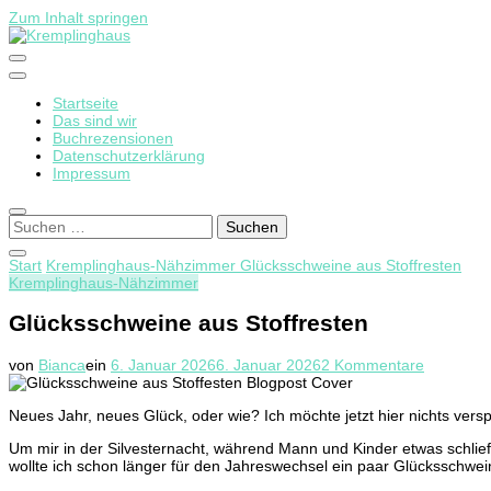
Zum Inhalt springen
Startseite
Kremplinghaus
Das sind wir
Buchrezensionen
Datenschutzerklärung
Impressum
Suchen
nach:
Start
Kremplinghaus-Nähzimmer
Glücksschweine aus Stoffresten
Kremplinghaus-Nähzimmer
Glücksschweine aus Stoffresten
zu
von
Bianca
ein
6. Januar 2026
6. Januar 2026
2 Kommentare
Glückssc
aus
Neues Jahr, neues Glück, oder wie? Ich möchte jetzt hier nichts versp
Stoffrest
Um mir in der Silvesternacht, während Mann und Kinder etwas schlief
wollte ich schon länger für den Jahreswechsel ein paar Glücksschwe