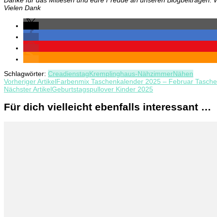
Vielen Dank
Schlagwörter:
Creadienstag
Kremplinghaus-Nähzimmer
Nähen
Beitragsnavigation
Vorheriger Artikel
Farbenmix Taschenkalender 2025 – Februar Tasche
Nächster Artikel
Geburtstagspullover Kinder 2025
Für dich vielleicht ebenfalls interessant …