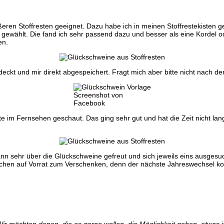
ßeren Stoffresten geeignet. Dazu habe ich in meinen Stoffrestekisten 
 gewählt. Die fand ich sehr passend dazu und besser als eine Kordel
en.
kt und mir direkt abgespeichert. Fragt mich aber bitte nicht nach der 
Screenshot von
Facebook
te im Fernsehen geschaut. Das ging sehr gut und hat die Zeit nicht l
 sehr über die Glückschweine gefreut und sich jeweils eins ausgesucht
inchen auf Vorrat zum Verschenken, denn der nächste Jahreswechsel k
ir möchten denen, die es gerne wollen, die Möglichkeit geben, etwas 