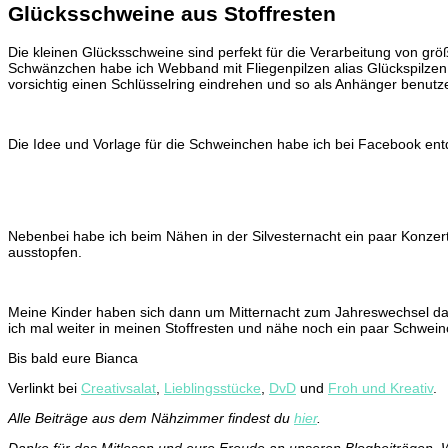
Glücksschweine aus Stoffresten
Die kleinen Glücksschweine sind perfekt für die Verarbeitung von grö
Schwänzchen habe ich Webband mit Fliegenpilzen alias Glückspilzen
vorsichtig einen Schlüsselring eindrehen und so als Anhänger benutz
Die Idee und Vorlage für die Schweinchen habe ich bei Facebook entdec
Nebenbei habe ich beim Nähen in der Silvesternacht ein paar Konzer
ausstopfen.
Meine Kinder haben sich dann um Mitternacht zum Jahreswechsel dann
ich mal weiter in meinen Stoffresten und nähe noch ein paar Schwe
Bis bald eure Bianca
Verlinkt bei
Creativsalat
,
Lieblingsstücke
,
DvD
und
Froh und Kreativ
.
Alle Beiträge aus dem Nähzimmer findest du
hier
.
Danke für das Mitlesen und eure Freude an unseren Blogbeiträgen. W