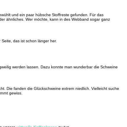
gewühlt und ein paar hübsche Stoffreste gefunden. Für das
 oder ähnliches. Wer möchte, kann in des Webband sogar ganz
Seite, das ist schon länger her.
angweilig werden lassen. Dazu konnte man wunderbar die Schweine
. Die fanden die Glückschweine extrem niedlich. Vielleicht suche
ommt gewiss.
in unsere
virtuelle Kaffeekasse
zu tun.