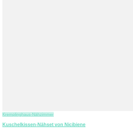
Kremplinghaus-Nähzimmer
Kuschelkissen-Nähset von Nicibiene