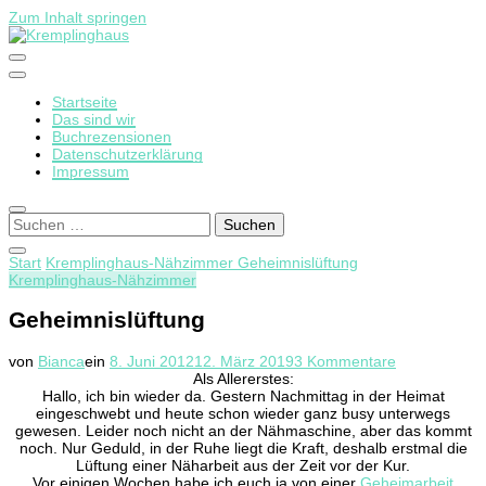
Zum Inhalt springen
Startseite
Kremplinghaus
Das sind wir
Buchrezensionen
Datenschutzerklärung
Impressum
Suchen
nach:
Start
Kremplinghaus-Nähzimmer
Geheimnislüftung
Kremplinghaus-Nähzimmer
Geheimnislüftung
zu
von
Bianca
ein
8. Juni 2012
12. März 2019
3 Kommentare
Geheimnislüf
Als Allererstes:
Hallo, ich bin wieder da. Gestern Nachmittag in der Heimat
eingeschwebt und heute schon wieder ganz busy unterwegs
gewesen. Leider noch nicht an der Nähmaschine, aber das kommt
noch. Nur Geduld, in der Ruhe liegt die Kraft, deshalb erstmal die
Lüftung einer Näharbeit aus der Zeit vor der Kur.
Vor einigen Wochen habe ich euch ja von einer
Geheimarbeit