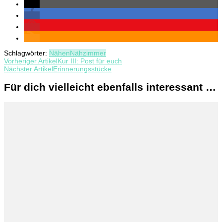
Schlagwörter:
Nähen
Nähzimmer
Beitragsnavigation
Vorheriger Artikel
Kur III: Post für euch
Nächster Artikel
Erinnerungsstücke
Für dich vielleicht ebenfalls interessant …