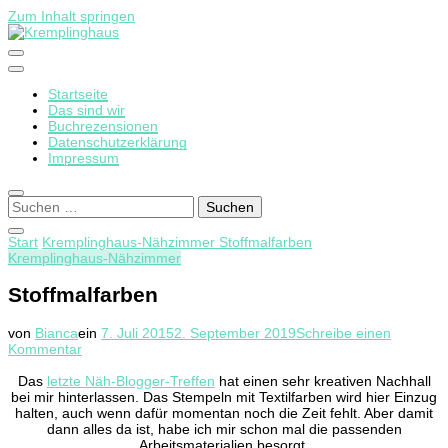
Zum Inhalt springen
Startseite
Kremplinghaus
Das sind wir
Buchrezensionen
Datenschutzerklärung
Impressum
Suchen
nach:
Start
Kremplinghaus-Nähzimmer
Stoffmalfarben
Kremplinghaus-Nähzimmer
Stoffmalfarben
von
Bianca
ein
7. Juli 2015
2. September 2019
Schreibe einen
zu
Kommentar
Stoffmalfarben
Das
letzte Näh-Blogger-Treffen
hat einen sehr kreativen Nachhall
bei mir hinterlassen. Das Stempeln mit Textilfarben wird hier Einzug
halten, auch wenn dafür momentan noch die Zeit fehlt. Aber damit
dann alles da ist, habe ich mir schon mal die passenden
Arbeitsmaterialien besorgt.