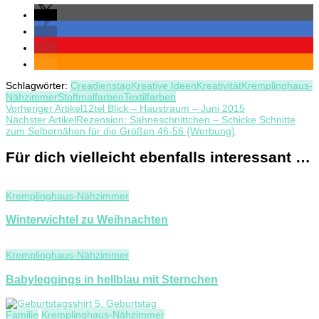
Schlagwörter:
Creadienstag
Kreative Ideen
Kreativität
Kremplinghaus-
Nähzimmer
Stoffmalfarben
Textilfarben
Beitragsnavigation
Vorheriger Artikel
12tel Blick – Haustraum – Juni 2015
Nächster Artikel
Rezension: Sahneschnittchen – Schicke Schnitte
zum Selbernähen für die Größen 46-56 {Werbung}
Für dich vielleicht ebenfalls interessant …
Kremplinghaus-Nähzimmer
Winterwichtel zu Weihnachten
Kremplinghaus-Nähzimmer
Babyleggings in hellblau mit Sternchen
Familie
Kremplinghaus-Nähzimmer