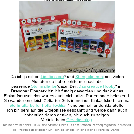
Da ich ja schon
Linolbesteck
* und
Stempelgummi
seit vielen
Monaten da habe, fehlte nur noch die
passende
Stoffmalfarbe
*dazu. Bei „
Das creative Hobby
“ im
Dresdner Elbepark bin ich fündig geworden und dank eines
Einkaufsgutscheins war es auch nicht allzu Portemonee belastend.
So wanderten gleich 2 Starter-Sets in meinen Einkaufskorb, einmal
Stoffmalfarbe für helle Textilien
* und einmal für dunkle Stoffe.
Ich bin sehr auf die Ergebnisse gespannt und werde dann auch
hoffentlich daran denken, sie euch zu zeigen.
Verlinkt beim
Creadienstag
.
Die mit * versehenen Links, sind Affiliate-Links aus dem Amazon Partnerprogramm. Kaufst du
die Produkte über diesen Link ein, so erhalte ich eine kleine Provision. Danke.