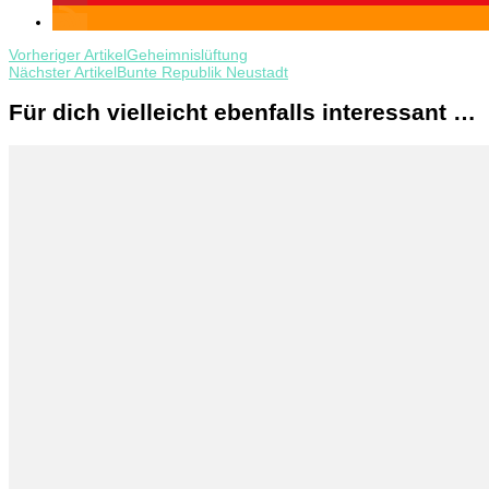
Beitragsnavigation
Vorheriger Artikel
Geheimnislüftung
Nächster Artikel
Bunte Republik Neustadt
Für dich vielleicht ebenfalls interessant …