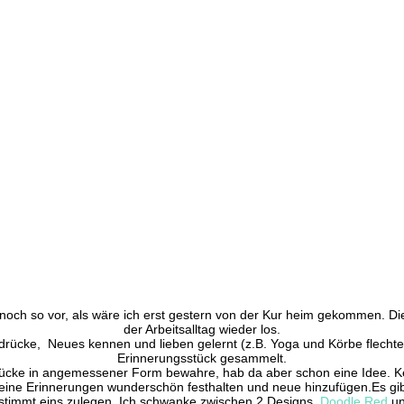
stücke
noch so vor, als wäre ich erst gestern von der Kur heim gekommen. 
der Arbeitsalltag wieder los.
drücke, Neues kennen und lieben gelernt (z.B. Yoga und Körbe flechten
Erinnerungsstück gesammelt.
sstücke in angemessener Form bewahre, hab da aber schon eine Idee. 
n meine Erinnerungen wunderschön festhalten und neue hinzufügen.Es 
stimmt eins zulegen. Ich schwanke zwischen 2 Designs,
Doodle Red
u