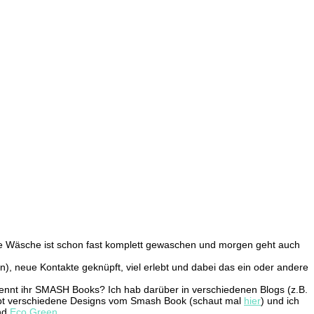
Die Wäsche ist schon fast komplett gewaschen und morgen geht auch
), neue Kontakte geknüpft, viel erlebt und dabei das ein oder andere
Kennt ihr SMASH Books? Ich hab darüber in verschiedenen Blogs (z.B.
gibt verschiedene Designs vom Smash Book (schaut mal
hier
) und ich
nd
Eco Green
.