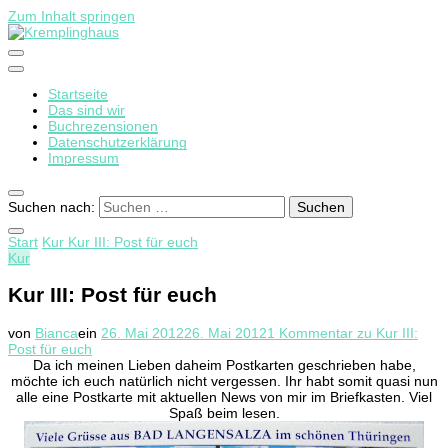
Zum Inhalt springen
Startseite
Kremplinghaus
Das sind wir
Buchrezensionen
Datenschutzerklärung
Impressum
Suchen nach:
Start
Kur
Kur III: Post für euch
Kur
Kur III: Post für euch
von
Bianca
ein
26. Mai 2012
26. Mai 2012
1 Kommentar
zu Kur III:
Post für euch
Da ich meinen Lieben daheim Postkarten geschrieben habe,
möchte ich euch natürlich nicht vergessen. Ihr habt somit quasi nun
alle eine Postkarte mit aktuellen News von mir im Briefkasten. Viel
Spaß beim lesen.