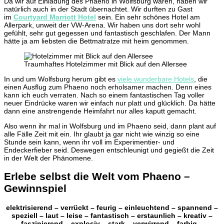
Da wir auf Einladung des Phaeno in Wolfsburg waren, haben wir
natürlich auch in der Stadt übernachtet. Wir durften zu Gast
im
Courtyard Marriott Hotel
sein. Ein sehr schönes Hotel am
Allerpark, unweit der VW-Arena. Wir haben uns dort sehr wohl
gefühlt, sehr gut gegessen und fantastisch geschlafen. Der Mann
hätte ja am liebsten die Bettmatratze mit heim genommen.
Traumhaftes Hotelzimmer mit Blick auf den Allersee
In und um Wolfsburg herum gibt es
viele wunderbare Hotels
, die
einen Ausflug zum Phaeno noch erholsamer machen. Denn eines
kann ich euch verraten. Nach so einem fantastischen Tag voller
neuer Eindrücke waren wir einfach nur platt und glücklich. Da hätte
dann eine anstrengende Heimfahrt nur alles kaputt gemacht.
Also wenn ihr mal in Wolfsburg und im Phaeno seid, dann plant auf
alle Fälle Zeit mit ein. Ihr glaubt ja gar nicht wie winzig so eine
Stunde sein kann, wenn ihr voll im Experimentier- und
Endeckerfieber seid. Deswegen entschleunigt und gegießt die Zeit
in der Welt der Phänomene.
Erlebe selbst die Welt vom Phaeno –
Gewinnspiel
elektrisierend – verrückt – feurig – einleuchtend – spannend –
speziell – laut – leise – fantastisch – erstaunlich – kreativ –
faszinierend – explosiv – stark – verwirrend – farbig –