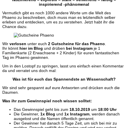
inspirierend -phänomenal
Vermutlich gibt es noch 1000 andere Worte um die Welt des
Phaeno zu beschreiben, doch muss man es letztendlich selber
erleben und entdecken, um es zu verstehen. Jetzt habt ihr die
Chance dazu.
Wir
verlosen
unter euch
2 Gutscheine für das Phaeno
.
Ihr könnt
hier im Blog
und drüben
bei Instagram
je 1
Familienkarte (2 Erwachsene + 2 Kinder) für euren fantastischen
Tag im Phaeno gewinnen.
Um in den Lostopf zu springen, lasst uns einfach einen Kommentar
da und verratet uns doch mal:
Was ist für euch das Spannendste an Wissenschaft?
Wir sind sehr gespannt auf eure Antworten und drücken euch die
Daumen.
Was ihr zum Gewinnspiel noch wissen solltet:
Das Gewinnspiel geht bis zum
18.10.2019
um
18:00 Uhr
Die Gewinner,
1x Blog
und
1x Instagram
, werden danach
ausgelost und die Namen öffentlich genannt.
Der Gewinner hat danach 5 Tage Zeit, um sich bei mir zu
melden. Danach entfällt der Gewinn und wird neu verlost.