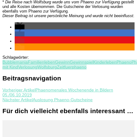
*
Die Reise nach Wolfsburg wurde uns vom Phaeno zur Verfügung gestellt
und alle Kosten übernommen. Die Gutscheine der Verlosung wurden
ebenfalls vom Phaeno zur Verfügung.
Dieser Beitrag ist unsere persönliche Meinung und wurde nicht beeinflusst.
Schlagwörter:
Bubblemania
Familienleben
Gewinn
Gewinnspiel
Kinderleben
Phaeno
Ph
mit Kind
Verlosung
Wolfsburg
Zeitfuerphaeno
Beitragsnavigation
Vorheriger Artikel
Phaenomenales Wochenende in Bildern
05./06.10.2019
Nächster Artikel
Auslosung Phaeno-Gutscheine
Für dich vielleicht ebenfalls interessant …