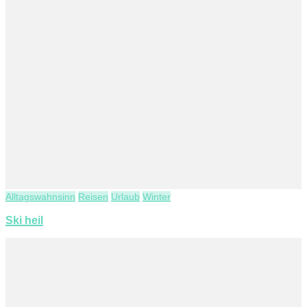
Alltagswahnsinn
Reisen
Urlaub
Winter
Ski heil