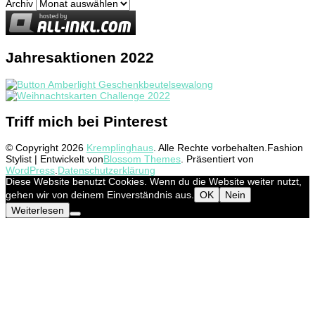
Archiv
Jahresaktionen 2022
Triff mich bei Pinterest
© Copyright 2026
Kremplinghaus
. Alle Rechte vorbehalten.
Fashion
Stylist | Entwickelt von
Blossom Themes
. Präsentiert von
WordPress
.
Datenschutzerklärung
Diese Website benutzt Cookies. Wenn du die Website weiter nutzt,
gehen wir von deinem Einverständnis aus.
OK
Nein
Weiterlesen