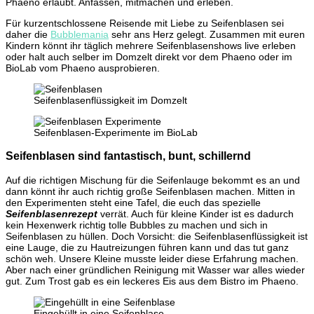
Phaeno erlaubt. Anfassen, mitmachen und erleben.
Für kurzentschlossene Reisende mit Liebe zu Seifenblasen sei
daher die
Bubblemania
sehr ans Herz gelegt. Zusammen mit euren
Kindern könnt ihr täglich mehrere Seifenblasenshows live erleben
oder halt auch selber im Domzelt direkt vor dem Phaeno oder im
BioLab vom Phaeno ausprobieren.
Seifenblasenflüssigkeit im Domzelt
Seifenblasen-Experimente im BioLab
Seifenblasen sind fantastisch, bunt, schillernd
Auf die richtigen Mischung für die Seifenlauge bekommt es an und
dann könnt ihr auch richtig große Seifenblasen machen. Mitten in
den Experimenten steht eine Tafel, die euch das spezielle
Seifenblasenrezept
verrät. Auch für kleine Kinder ist es dadurch
kein Hexenwerk richtig tolle Bubbles zu machen und sich in
Seifenblasen zu hüllen. Doch Vorsicht: die Seifenblasenflüssigkeit ist
eine Lauge, die zu Hautreizungen führen kann und das tut ganz
schön weh. Unsere Kleine musste leider diese Erfahrung machen.
Aber nach einer gründlichen Reinigung mit Wasser war alles wieder
gut. Zum Trost gab es ein leckeres Eis aus dem Bistro im Phaeno.
Eingehüllt in eine Seifenblase