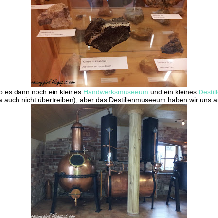
 es dann noch ein kleines
Handwerksmuseeum
und ein kleines
Desti
 auch nicht übertreiben), aber das Destillenmuseeum haben wir uns 