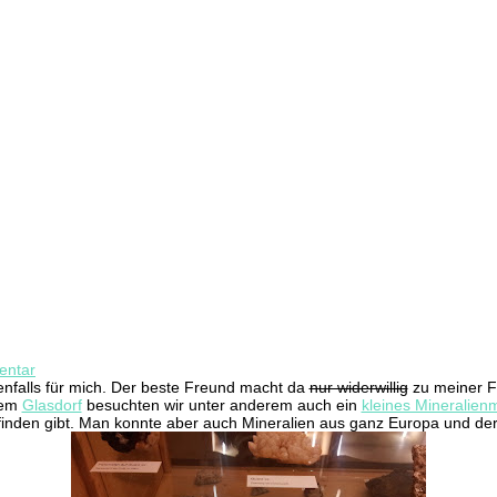
zu
entar
Kultur
enfalls für mich. Der beste Freund macht da
nur widerwillig
zu meiner F
im
dem
Glasdorf
besuchten wir unter anderem auch ein
kleines Mineralie
Urlaub
 finden gibt. Man konnte aber auch Mineralien aus ganz Europa und de