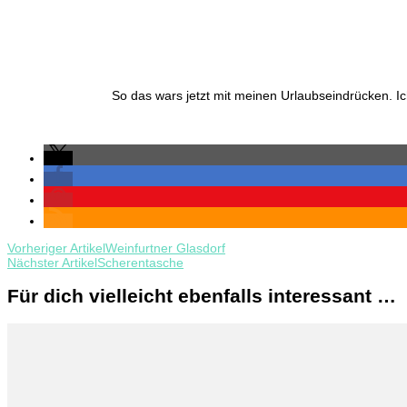
So das wars jetzt mit meinen Urlaubseindrücken. I
Beitragsnavigation
Vorheriger Artikel
Weinfurtner Glasdorf
Nächster Artikel
Scherentasche
Für dich vielleicht ebenfalls interessant …