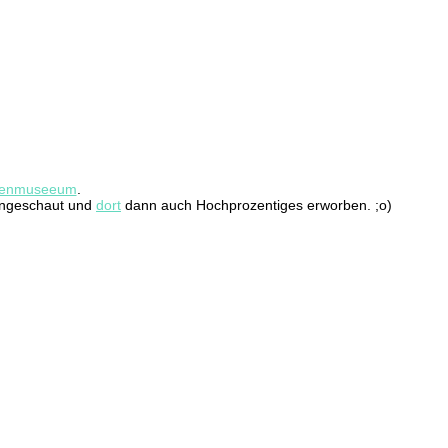
llenmuseeum
.
angeschaut und
dort
dann auch Hochprozentiges erworben. ;o)