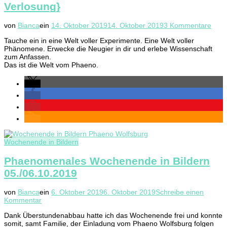
Verlosung}
zu
von
Bianca
ein
14. Oktober 2019
14. Oktober 2019
3 Kommentare
Wiss
Tauche ein in eine Welt voller Experimente. Eine Welt voller
zum
Phänomene. Erwecke die Neugier in dir und erlebe Wissenschaft
Anfa
zum Anfassen.
–
Das ist die Welt vom Phaeno.
Das
Pha
in
Wolf
{Wer
inklu
Verl
Wochenende in Bildern
Phaenomenales Wochenende in Bildern
05./06.10.2019
von
Bianca
ein
6. Oktober 2019
6. Oktober 2019
Schreibe einen
zu
Kommentar
Phaenomenales
Dank Überstundenabbau hatte ich das Wochenende frei und konnte
Wochenende
somit, samt Familie, der Einladung vom Phaeno Wolfsburg folgen
in