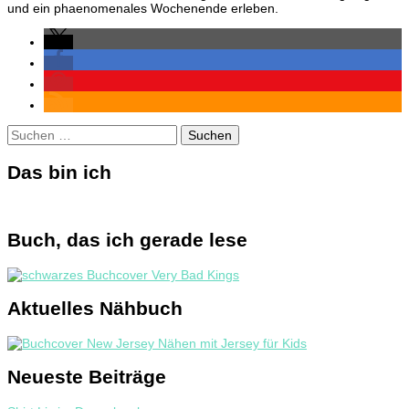
und ein phaenomenales Wochenende erleben.
Bildern
05./06.10.2019
Suchen
nach:
Das bin ich
Buch, das ich gerade lese
Aktuelles Nähbuch
Neueste Beiträge