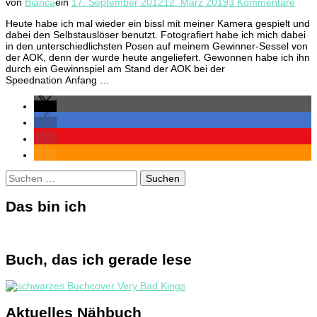
zu
von
Bianca
ein
17. September 2012
12. März 2019
3 Kommentare
Selb
Heute habe ich mal wieder ein bissl mit meiner Kamera gespielt und
Foto
dabei den Selbstauslöser benutzt. Fotografiert habe ich mich dabei
in den unterschiedlichsten Posen auf meinem Gewinner-Sessel von
der AOK, denn der wurde heute angeliefert. Gewonnen habe ich ihn
durch ein Gewinnspiel am Stand der AOK bei der
Speednation Anfang …
Suchen
nach:
Das bin ich
Buch, das ich gerade lese
Aktuelles Nähbuch