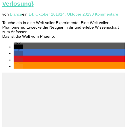
Verlosung}
zu
von
Bianca
ein
14. Oktober 2019
14. Oktober 2019
3 Kommentare
Wiss
Tauche ein in eine Welt voller Experimente. Eine Welt voller
zum
Phänomene. Erwecke die Neugier in dir und erlebe Wissenschaft
Anfa
zum Anfassen.
–
Das ist die Welt vom Phaeno.
Das
Pha
in
Wolf
{Wer
inklu
Verl