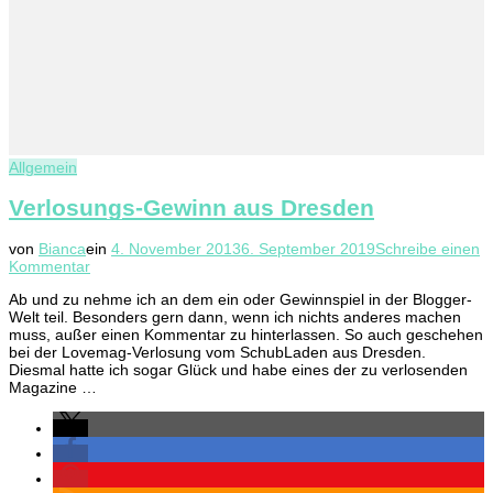
Allgemein
Verlosungs-Gewinn aus Dresden
von
Bianca
ein
4. November 2013
6. September 2019
Schreibe einen
zu
Kommentar
Verlosungs-
Ab und zu nehme ich an dem ein oder Gewinnspiel in der Blogger-
Gewinn
Welt teil. Besonders gern dann, wenn ich nichts anderes machen
aus
muss, außer einen Kommentar zu hinterlassen. So auch geschehen
Dresden
bei der Lovemag-Verlosung vom SchubLaden aus Dresden.
Diesmal hatte ich sogar Glück und habe eines der zu verlosenden
Magazine …