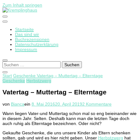
Zum Inhalt springen
Startseite
Kremplinghaus
Das sind wir
Buchrezensionen
Datenschutzerklärung
Impressum
Suchen
nach:
Start
Geschenke
Vatertag – Muttertag – Elterntage
Geschenke
Herbstzwerg
Vatertag – Muttertag – Elterntage
zu
von
Bianca
ein
8. Mai 2016
20. April 2019
2 Kommentare
Vatertag
Wann liegen Vater-und Muttertag schon mal so eng beieinander wie
–
in diesem Jahr. Selten. Deshalb kann man die letzten Tage doch
Muttertag
auch ruhig als Elterntage bezeichnen. Oder nicht?
–
Elterntage
Gekaufte Geschenke, die uns unsere Kinder als Eltern schenken
sollten, gab und wird es hier nicht geben. Unser
Herbstzwerg
hat