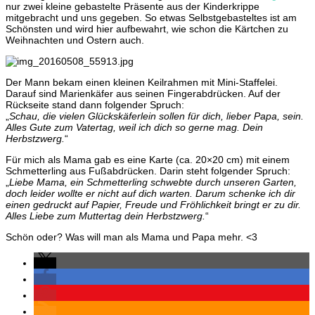
nur zwei kleine gebastelte Präsente aus der Kinderkrippe
mitgebracht und uns gegeben. So etwas Selbstgebasteltes ist am
Schönsten und wird hier aufbewahrt, wie schon die Kärtchen zu
Weihnachten und Ostern auch.
Der Mann bekam einen kleinen Keilrahmen mit Mini-Staffelei.
Darauf sind Marienkäfer aus seinen Fingerabdrücken. Auf der
Rückseite stand dann folgender Spruch:
„
Schau, die vielen Glückskäferlein sollen für dich, lieber Papa, sein.
Alles Gute zum Vatertag, weil ich dich so gerne mag. Dein
Herbstzwerg.
“
Für mich als Mama gab es eine Karte (ca. 20×20 cm) mit einem
Schmetterling aus Fußabdrücken. Darin steht folgender Spruch:
„
Liebe Mama, ein Schmetterling schwebte durch unseren Garten,
doch leider wollte er nicht auf dich warten. Darum schenke ich dir
einen gedruckt auf Papier, Freude und Fröhlichkeit bringt er zu dir.
Alles Liebe zum Muttertag dein Herbstzwerg.
“
Schön oder? Was will man als Mama und Papa mehr. <3