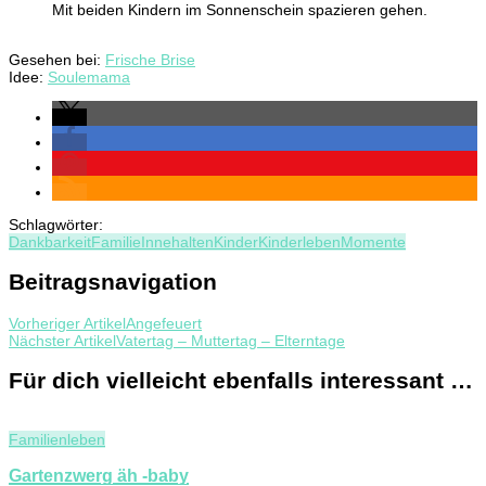
Mit beiden Kindern im Sonnenschein spazieren gehen.
Gesehen bei:
Frische Brise
Idee:
Soulemama
Schlagwörter:
Dankbarkeit
Familie
Innehalten
Kinder
Kinderleben
Momente
Beitragsnavigation
Vorheriger Artikel
Angefeuert
Nächster Artikel
Vatertag – Muttertag – Elterntage
Für dich vielleicht ebenfalls interessant …
Familienleben
Gartenzwerg äh -baby