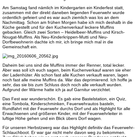
Am Samstag fand nämlich im Kindergarten ein Kinderfest statt,
zusammen mit der direkt daneben liegenden Feuerwehr wurde
ordentlich gefeiert und es war auch ziemlich was los an dem
Nachmittag. Schon am frühen Morgen habe ich mich deshalb in die
Küche gestellt und für den Kuchenverkauf leckere Muffins
gebacken. Gleich zwei Sorten – Heidelbeer-Muffins und Kirsch-
Nougat-Muffins. Als Neu-Kinderkrippen-Mutti und Neu-
Dorfbewohnerin dachte ich mir, ich bringe mich mal in die
Gemeinschaft ein.
Daheim bei uns sind die Muffins immer der Renner, total lecker.
Aber was soll ich euch sagen, beim Kuchenverkauf waren sie eher
der Ladenhüter. Als schon fast alle Kuchen verkauft waren, lagen
noch fast alle meine Muffins da. War das deprimierend. Ich hoffe ja
sehr, das sie bis zum Schluss doch noch alle verkauft wurden.
Aufgrund der Wärme hatte ich ja auf Garnitur verzichtet.
Das Fest war wunderschön. Es gab eine Bastelstation, ein Quiz,
eine Tombola, Kinderschminken, Feuerwehrautos basteln,
Rundfahrt mit der Feuerwehr durchs Dorf und als Highlight für alle
Erwachsenen und größeren Kinder, mit der Feuerwehrleiter in
luftige Höhe gehen und ein Blick übers Dorf wagen.
Für unseren Herbstzwerg war das Highlight definitiv das Feuerwehr-
Schlauchboot. Er war gar nicht mehr davon weg zu bekommen.