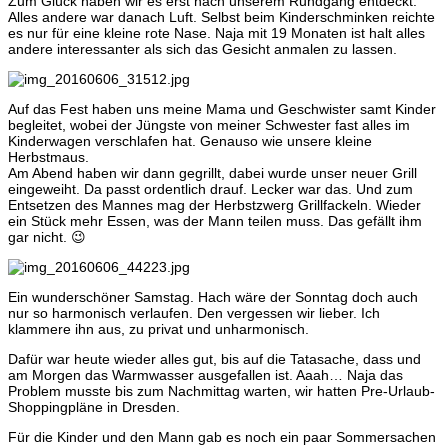
Zum Glück haben wir es erst nach unserem Rundgang entdeckt.
Alles andere war danach Luft. Selbst beim Kinderschminken reichte
es nur für eine kleine rote Nase. Naja mit 19 Monaten ist halt alles
andere interessanter als sich das Gesicht anmalen zu lassen.
Auf das Fest haben uns meine Mama und Geschwister samt Kinder
begleitet, wobei der Jüngste von meiner Schwester fast alles im
Kinderwagen verschlafen hat. Genauso wie unsere kleine
Herbstmaus.
Am Abend haben wir dann gegrillt, dabei wurde unser neuer Grill
eingeweiht. Da passt ordentlich drauf. Lecker war das. Und zum
Entsetzen des Mannes mag der Herbstzwerg Grillfackeln. Wieder
ein Stück mehr Essen, was der Mann teilen muss. Das gefällt ihm
gar nicht. 😉
Ein wunderschöner Samstag. Hach wäre der Sonntag doch auch
nur so harmonisch verlaufen. Den vergessen wir lieber. Ich
klammere ihn aus, zu privat und unharmonisch.
Dafür war heute wieder alles gut, bis auf die Tatasache, dass und
am Morgen das Warmwasser ausgefallen ist. Aaah… Naja das
Problem musste bis zum Nachmittag warten, wir hatten Pre-Urlaub-
Shoppingpläne in Dresden.
Für die Kinder und den Mann gab es noch ein paar Sommersachen