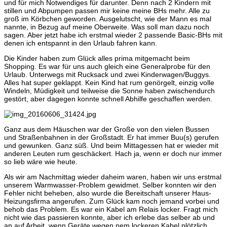
und für mich Notwendiges für darunter. Denn nach 2 Kindern mit
stillen und Abpumpen passen mir keine meine BHs mehr. Alle zu
groß im Körbchen geworden. Ausgelutscht, wie der Mann es mal
nannte, in Bezug auf meine Oberweite. Was soll man dazu noch
sagen. Aber jetzt habe ich erstmal wieder 2 passende Basic-BHs mit
denen ich entspannt in den Urlaub fahren kann.
Die Kinder haben zum Glück alles prima mitgemacht beim
Shopping. Es war für uns auch gleich eine Generalprobe für den
Urlaub. Unterwegs mit Rucksack und zwei Kinderwagen/Buggys.
Alles hat super geklappt. Kein Kind hat rum genörgelt, einzig volle
Windeln, Müdigkeit und teilweise die Sonne haben zwischendurch
gestört, aber dagegen konnte schnell Abhilfe geschaffen werden.
Ganz aus dem Häuschen war der Große von den vielen Bussen
und Straßenbahnen in der Großstadt. Er hat immer Buu(s) gerufen
und gewunken. Ganz süß. Und beim Mittagessen hat er wieder mit
anderen Leuten rum geschäckert. Hach ja, wenn er doch nur immer
so lieb wäre wie heute.
Als wir am Nachmittag wieder daheim waren, haben wir uns erstmal
unserem Warmwasser-Problem gewidmet. Selber konnten wir den
Fehler nicht beheben, also wurde die Bereitschaft unserer Haus-
Heizungsfirma angerufen. Zum Glück kam noch jemand vorbei und
behob das Problem. Es war ein Kabel am Relais locker. Fragt mich
nicht wie das passieren konnte, aber ich erlebe das selber ab und
an auf Arbeit, wenn Geräte wegen nem lockeren Kabel plötzlich