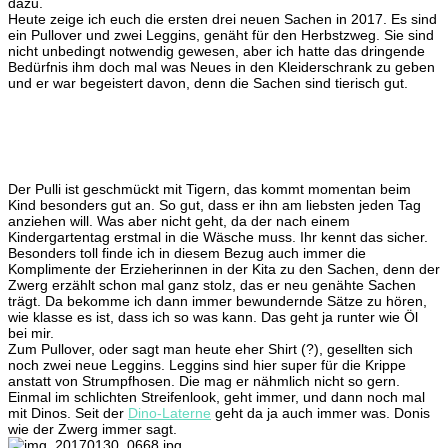
dazu.
für
Heute zeige ich euch die ersten drei neuen Sachen in 2017. Es sind
den
ein Pullover und zwei Leggins, genäht für den Herbstzweg. Sie sind
Herbstzwerg
nicht unbedingt notwendig gewesen, aber ich hatte das dringende
Bedürfnis ihm doch mal was Neues in den Kleiderschrank zu geben
und er war begeistert davon, denn die Sachen sind tierisch gut.
Der Pulli ist geschmückt mit Tigern, das kommt momentan beim
Kind besonders gut an. So gut, dass er ihn am liebsten jeden Tag
anziehen will. Was aber nicht geht, da der nach einem
Kindergartentag erstmal in die Wäsche muss. Ihr kennt das sicher.
Besonders toll finde ich in diesem Bezug auch immer die
Komplimente der Erzieherinnen in der Kita zu den Sachen, denn der
Zwerg erzählt schon mal ganz stolz, das er neu genähte Sachen
trägt. Da bekomme ich dann immer bewundernde Sätze zu hören,
wie klasse es ist, dass ich so was kann. Das geht ja runter wie Öl
bei mir.
Zum Pullover, oder sagt man heute eher Shirt (?), gesellten sich
noch zwei neue Leggins. Leggins sind hier super für die Krippe
anstatt von Strumpfhosen. Die mag er nähmlich nicht so gern.
Einmal im schlichten Streifenlook, geht immer, und dann noch mal
mit Dinos. Seit der
Dino-Laterne
geht da ja auch immer was. Donis
wie der Zwerg immer sagt.