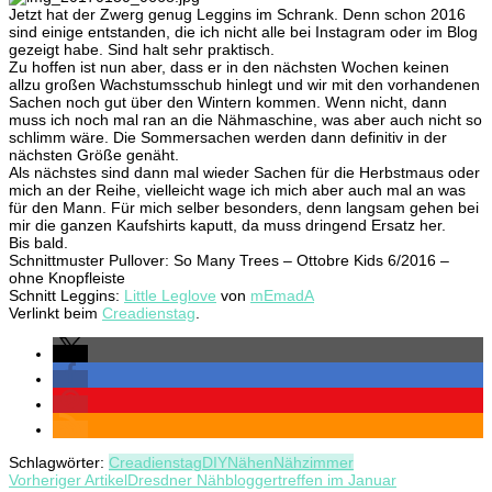
Jetzt hat der Zwerg genug Leggins im Schrank. Denn schon 2016
sind einige entstanden, die ich nicht alle bei Instagram oder im Blog
gezeigt habe. Sind halt sehr praktisch.
Zu hoffen ist nun aber, dass er in den nächsten Wochen keinen
allzu großen Wachstumsschub hinlegt und wir mit den vorhandenen
Sachen noch gut über den Wintern kommen. Wenn nicht, dann
muss ich noch mal ran an die Nähmaschine, was aber auch nicht so
schlimm wäre. Die Sommersachen werden dann definitiv in der
nächsten Größe genäht.
Als nächstes sind dann mal wieder Sachen für die Herbstmaus oder
mich an der Reihe, vielleicht wage ich mich aber auch mal an was
für den Mann. Für mich selber besonders, denn langsam gehen bei
mir die ganzen Kaufshirts kaputt, da muss dringend Ersatz her.
Bis bald.
Schnittmuster Pullover: So Many Trees – Ottobre Kids 6/2016 –
ohne Knopfleiste
Schnitt Leggins:
Little Leglove
von
mEmadA
Verlinkt beim
Creadienstag
.
Schlagwörter:
Creadienstag
DIY
Nähen
Nähzimmer
Beitragsnavigation
Vorheriger Artikel
Dresdner Nähbloggertreffen im Januar