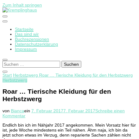
Zum Inhalt springen
Startseite
Kremplinghaus
Das sind wir
Buchrezensionen
Datenschutzerklärung
Impressum
Suchen
nach:
Start
Herbstzwerg
Roar … Tierische Kleidung für den Herbstzwerg
Herbstzwerg
Roar … Tierische Kleidung für den
Herbstzwerg
von
Bianca
ein
7. Februar 2017
7. Februar 2017
Schreibe einen
zu
Kommentar
Roar
Endlich bin ich im Nähjahr 2017 angekommen. Mein Vorsatz hier für
…
ist, jede Woche mindestens ein Teil nähen. Ähm naja, ich bin da
Tierische
jetzt schon etwas im Verzug, denn reparierte Sachen zählen nicht
Kleidung