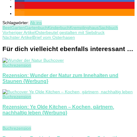
Schlagwörter:
Ab ins
Beet
Garten
Gartenbuch
Kinderbuch
Kremplinghaus
Sachbuch
Beitragsnavigation
Vorheriger Artikel
Osterbeutel gestalten mit Siebdruck
Nächster Artikel
Brief vom Osterhasen
Für dich vielleicht ebenfalls interessant …
Buchrezension
Rezension: Wunder der Natur zum Innehalten und
Staunen {Werbung}
Buchrezension
Rezension: Ye Olde Kitchen – Kochen, gärtnern,
nachhaltig leben {Werbung}
Buchrezension