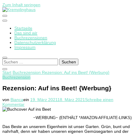
Zum Inhalt springen
Startseite
Kremplinghaus
Das sind wir
Buchrezensionen
Datenschutzerklärung
Impressum
Suchen
nach:
Start
Buchrezension
Rezension: Auf ins Beet! {Werbung}
Buchrezension
Rezension: Auf ins Beet! {Werbung}
von
Bianca
ein
19. März 2021
18. März 2021
Schreibe einen
zu
Kommentar
Rezension:
Auf
~WERBUNG~ (ENTHÄLT *AMAZON-AFFILIATE-LINKS)
ins
Beet!
Das Beste an unserem Eigenheim ist unser Garten. Grün, bunt und
{Werbung}
nahrhaft, denn wir haben unseren eigenen Gemüsegarten und der