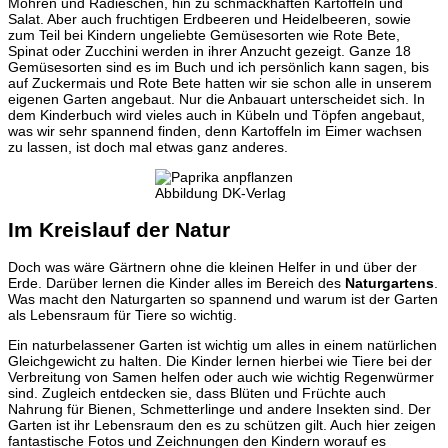
Möhren und Radieschen, hin zu schmackhaften Kartoffeln und
Salat. Aber auch fruchtigen Erdbeeren und Heidelbeeren, sowie
zum Teil bei Kindern ungeliebte Gemüsesorten wie Rote Bete,
Spinat oder Zucchini werden in ihrer Anzucht gezeigt. Ganze 18
Gemüsesorten sind es im Buch und ich persönlich kann sagen, bis
auf Zuckermais und Rote Bete hatten wir sie schon alle in unserem
eigenen Garten angebaut. Nur die Anbauart unterscheidet sich. In
dem Kinderbuch wird vieles auch in Kübeln und Töpfen angebaut,
was wir sehr spannend finden, denn Kartoffeln im Eimer wachsen
zu lassen, ist doch mal etwas ganz anderes.
Abbildung DK-Verlag
Im Kreislauf der Natur
Doch was wäre Gärtnern ohne die kleinen Helfer in und über der
Erde. Darüber lernen die Kinder alles im Bereich des
Naturgartens
.
Was macht den Naturgarten so spannend und warum ist der Garten
als Lebensraum für Tiere so wichtig.
Ein naturbelassener Garten ist wichtig um alles in einem natürlichen
Gleichgewicht zu halten. Die Kinder lernen hierbei wie Tiere bei der
Verbreitung von Samen helfen oder auch wie wichtig Regenwürmer
sind. Zugleich entdecken sie, dass Blüten und Früchte auch
Nahrung für Bienen, Schmetterlinge und andere Insekten sind. Der
Garten ist ihr Lebensraum den es zu schützen gilt. Auch hier zeigen
fantastische Fotos und Zeichnungen den Kindern worauf es