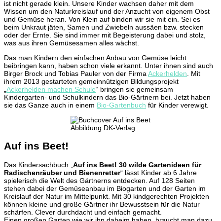
ist nicht gerade klein. Unsere Kinder wachsen daher mit dem
Wissen um den Naturkreislauf und der Anzucht von eigenem Obst
und Gemüse heran. Von Klein auf binden wir sie mit ein. Sei es
beim Unkraut jäten, Samen und Zwiebeln aussäen bzw. stecken
oder der Ernte. Sie sind immer mit Begeisterung dabei und stolz,
was aus ihren Gemüsesamen alles wächst.
Das man Kindern den einfachen Anbau von Gemüse leicht
beibringen kann, haben schon viele erkannt. Unter ihnen sind auch
Birger Brock und Tobias Pauler von der Firma
Ackerhelden
. Mit
ihrem 2013 gestarteten gemeinnützigen Bildungsprojekt
„
Ackerhelden machen Schule
“ bringen sie gemeinsam
Kindergarten- und Schulkindern das Bio-Gärtnern bei. Jetzt haben
sie das Ganze auch in einem
Bio-Gartenbuch
für Kinder verewigt.
Abbildung DK-Verlag
Auf ins Beet!
Das Kindersachbuch „
Auf ins Beet! 30 wilde Gartenideen für
Radischenräuber und Bienenretter
“ lässt Kinder ab 6 Jahre
spielerisch die Welt des Gärtnerns entdecken. Auf 128 Seiten
stehen dabei der Gemüseanbau im Biogarten und der Garten im
Kreislauf der Natur im Mittelpunkt. Mit 30 kindgerechten Projekten
können kleine und große Gärtner ihr Bewusstsein für die Natur
schärfen. Clever durchdacht und einfach gemacht.
Einen großen Garten wie wir ihn daheim haben, braucht man dazu