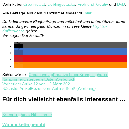
Verlinkt bei
Creativsalat
,
Lieblingsstücke
,
Froh und Kreativ
und
DvD
.
Alle Beiträge aus dem Nähzimmer findest du
hier
.
Du liebst unsere Blogbeiträge und möchtest uns unterstützen, dann
kannst du gern ein paar Münzen in unsere kleine
PayPal-
Kaffeekasse
geben.
Wir sagen Danke dafür.
Schlagwörter:
Creadienstag
Kreative Ideen
Kremplinghaus-
Nähzimmer
Osterbeutel
Ostern
Siebdruck
Beitragsnavigation
Vorheriger Artikel
12 von 12 März 2021
Nächster Artikel
Rezension: Auf ins Beet! {Werbung}
Für dich vielleicht ebenfalls interessant …
Kremplinghaus-Nähzimmer
Wimpelkette genäht