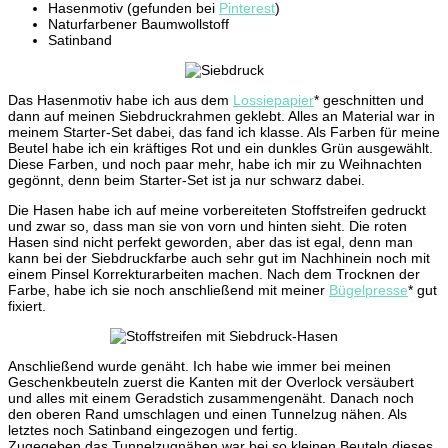
Hasenmotiv (gefunden bei
Pinterest
)
Naturfarbener Baumwollstoff
Satinband
Das Hasenmotiv habe ich aus dem
Lossiepapier
* geschnitten und
dann auf meinen Siebdruckrahmen geklebt. Alles an Material war in
meinem Starter-Set dabei, das fand ich klasse. Als Farben für meine
Beutel habe ich ein kräftiges Rot und ein dunkles Grün ausgewählt.
Diese Farben, und noch paar mehr, habe ich mir zu Weihnachten
gegönnt, denn beim Starter-Set ist ja nur schwarz dabei.
Die Hasen habe ich auf meine vorbereiteten Stoffstreifen gedruckt
und zwar so, dass man sie von vorn und hinten sieht. Die roten
Hasen sind nicht perfekt geworden, aber das ist egal, denn man
kann bei der Siebdruckfarbe auch sehr gut im Nachhinein noch mit
einem Pinsel Korrekturarbeiten machen. Nach dem Trocknen der
Farbe, habe ich sie noch anschließend mit meiner
Bügelpresse
* gut
fixiert.
Anschließend wurde genäht. Ich habe wie immer bei meinen
Geschenkbeuteln zuerst die Kanten mit der Overlock versäubert
und alles mit einem Geradstich zusammengenäht. Danach noch
den oberen Rand umschlagen und einen Tunnelzug nähen. Als
letztes noch Satinband eingezogen und fertig.
Zugegeben das Tunnelzugnähen war bei so kleinen Beuteln dieses