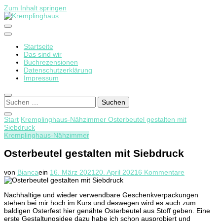
Zum Inhalt springen
Startseite
Kremplinghaus
Das sind wir
Buchrezensionen
Datenschutzerklärung
Impressum
Suchen
nach:
Start
Kremplinghaus-Nähzimmer
Osterbeutel gestalten mit
Siebdruck
Kremplinghaus-Nähzimmer
Osterbeutel gestalten mit Siebdruck
zu
von
Bianca
ein
16. März 2021
20. April 2021
6 Kommentare
Osterbeutel
gestalten
Nachhaltige und wieder verwendbare Geschenkverpackungen
mit
stehen bei mir hoch im Kurs und deswegen wird es auch zum
Siebdruck
baldigen Osterfest hier genähte Osterbeutel aus Stoff geben. Eine
erste Gestaltungsidee dazu habe ich schon ausprobiert und