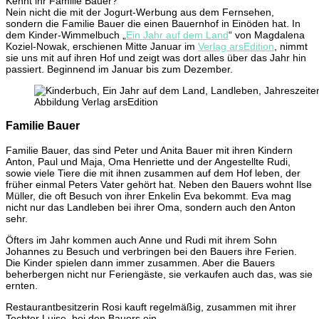
Kennt ihr Familie Bauer?
dem
Nein nicht die mit der Jogurt-Werbung aus dem Fernsehen,
Land
sondern die Familie Bauer die einen Bauernhof in Einöden hat. In
{Werbung}
dem Kinder-Wimmelbuch „
Ein Jahr auf dem Land
“ von Magdalena
Koziel-Nowak, erschienen Mitte Januar im
Verlag arsEdition
, nimmt
sie uns mit auf ihren Hof und zeigt was dort alles über das Jahr hin
passiert. Beginnend im Januar bis zum Dezember.
Abbildung Verlag arsEdition
Familie Bauer
Familie Bauer, das sind Peter und Anita Bauer mit ihren Kindern
Anton, Paul und Maja, Oma Henriette und der Angestellte Rudi,
sowie viele Tiere die mit ihnen zusammen auf dem Hof leben, der
früher einmal Peters Vater gehört hat. Neben den Bauers wohnt Ilse
Müller, die oft Besuch von ihrer Enkelin Eva bekommt. Eva mag
nicht nur das Landleben bei ihrer Oma, sondern auch den Anton
sehr.
Öfters im Jahr kommen auch Anne und Rudi mit ihrem Sohn
Johannes zu Besuch und verbringen bei den Bauers ihre Ferien.
Die Kinder spielen dann immer zusammen. Aber die Bauers
beherbergen nicht nur Feriengäste, sie verkaufen auch das, was sie
ernten.
Restaurantbesitzerin Rosi kauft regelmäßig, zusammen mit ihrer
Tochter Luise, bei den Bauers ein.