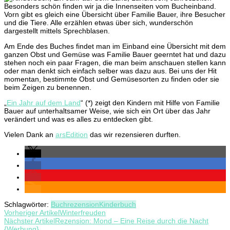
Besonders schön finden wir ja die Innenseiten vom Bucheinband.
Vorn gibt es gleich eine Übersicht über Familie Bauer, ihre Besucher
und die Tiere. Alle erzählen etwas über sich, wunderschön
dargestellt mittels Sprechblasen.
Am Ende des Buches findet man im Einband eine Übersicht mit dem
ganzen Obst und Gemüse was Familie Bauer geerntet hat und dazu
stehen noch ein paar Fragen, die man beim anschauen stellen kann
oder man denkt sich einfach selber was dazu aus. Bei uns der Hit
momentan, bestimmte Obst und Gemüsesorten zu finden oder sie
beim Zeigen zu benennen.
„
Ein Jahr auf dem Land
“ (*) zeigt den Kindern mit Hilfe von Familie
Bauer auf unterhaltsamer Weise, wie sich ein Ort über das Jahr
verändert und was es alles zu entdecken gibt.
Vielen Dank an
arsEdition
das wir rezensieren durften.
Schlagwörter:
Buchrezension
Kinderbuch
Beitragsnavigation
Vorheriger Artikel
Winterfreuden
Nächster Artikel
Rezension: Mond – Eine Reise durch die Nacht
{Werbung}