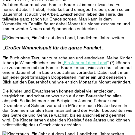
Auf dem Bauernhof von Familie Bauer ist immer etwas los. Es
herrscht Jubel, Trubel, Heiterkeit und emsiges Treiben, denn so ein
Bauernhof ist auch viel Arbeit. Zwischendrin leben die Tiere, die
teilweise ganz schön für Chaos sorgen. Man kann in dem
Wimmelbuch Familie Bauer dabei Monat für Monat zuschauen und
immer wieder Neues und Spannendes entdecken.
„
Großer Wimmelspaß für die ganze Familie!
„
Ein Buch ohne Text, nur zum schauen und entdecken. Meine Kinder
lieben ja Wimmelbücher und in „
Ein Jahr auf dem Land
“ (*) können
sie zusammen mit der Familie Bauer lernen, wie sich das Leben auf
einem Bauernhof im Laufe des Jahres verändert. Dabei sieht man
auf jeder großformatigen Doppelseiten immer ein und denselben
Blick auf den Bauernhof und wie er sich Monat für Monat verändert.
Die Kinder und Erwachsenen können dabei viel entdecken,
vergleichen und schauen was sich auf dem Bauernhof so alles
abspielt. So findet man zum Beispiel im Januar, Februar und
Dezember viel Schnee vor und im März nur noch Reste davon. In
den Sommermonaten kann man anhand der Felder beobachten wie
das Getreide und Gemüse wächst, bis es anschließend geerntet
wird. Die Kinder lernen dabei den Kreislauf des Jahres und können
selbstständig dazu Geschichten erzählen.