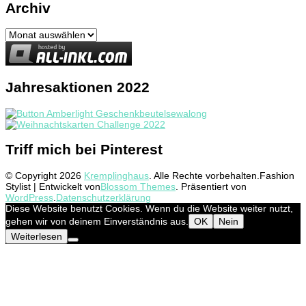
Archiv
Archiv
Jahresaktionen 2022
Triff mich bei Pinterest
© Copyright 2026
Kremplinghaus
. Alle Rechte vorbehalten.
Fashion
Stylist | Entwickelt von
Blossom Themes
. Präsentiert von
WordPress
.
Datenschutzerklärung
Diese Website benutzt Cookies. Wenn du die Website weiter nutzt,
gehen wir von deinem Einverständnis aus.
OK
Nein
Weiterlesen