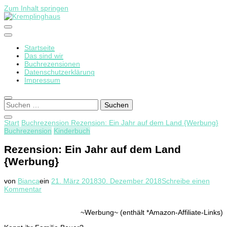
Zum Inhalt springen
Startseite
Kremplinghaus
Das sind wir
Buchrezensionen
Datenschutzerklärung
Impressum
Suchen
nach:
Start
Buchrezension
Rezension: Ein Jahr auf dem Land {Werbung}
Buchrezension
Kinderbuch
Rezension: Ein Jahr auf dem Land
{Werbung}
von
Bianca
ein
21. März 2018
30. Dezember 2018
Schreibe einen
zu
Kommentar
Rezension:
Ein
~Werbung~ (enthält *Amazon-Affiliate-Links)
Jahr
auf