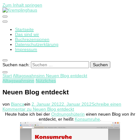
Zum Inhalt springen
Startseite
Kremplinghaus
Das sind wir
Buchrezensionen
Datenschutzerklärung
Impressum
Suchen nach:
Start
Alltagswahnsinn
Neuen Blog entdeckt
Alltagswahnsinn
Nützliches
Neuen Blog entdeckt
von
Bianca
ein
2. Januar 2012
2. Januar 2012
Schreibe einen
Kommentar
zu Neuen Blog entdeckt
Heute habe ich bei der
Ordnungshüterin
einen neuen Blog von ihr
entdeckt, er heißt
Konsumruhe
.