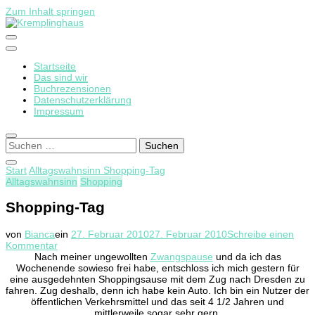
Zum Inhalt springen
Startseite
Kremplinghaus
Das sind wir
Buchrezensionen
Datenschutzerklärung
Impressum
Suchen
nach:
Start
Alltagswahnsinn
Shopping-Tag
Alltagswahnsinn
Shopping
Shopping-Tag
von
Bianca
ein
27. Februar 2010
27. Februar 2010
Schreibe einen
zu
Kommentar
Shopping-
Nach meiner ungewollten
Zwangspause
und da ich das
Tag
Wochenende sowieso frei habe, entschloss ich mich gestern für
eine ausgedehnten Shoppingsause mit dem Zug nach Dresden zu
fahren. Zug deshalb, denn ich habe kein Auto. Ich bin ein Nutzer der
öffentlichen Verkehrsmittel und das seit 4 1/2 Jahren und
mittlerweile sogar sehr gern.