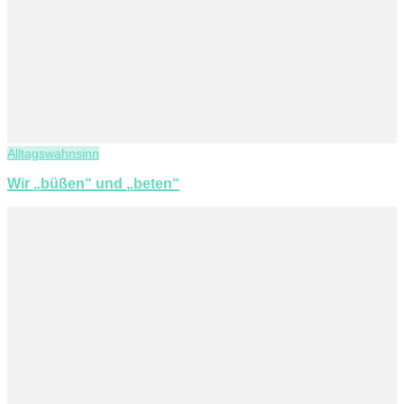
Alltagswahnsinn
Wir „büßen“ und „beten“