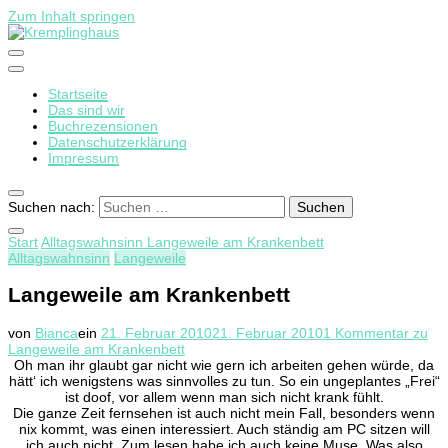
Zum Inhalt springen
Startseite
Kremplinghaus
Das sind wir
Buchrezensionen
Datenschutzerklärung
Impressum
Suchen nach:
Start
Alltagswahnsinn
Langeweile am Krankenbett
Alltagswahnsinn
Langeweile
Langeweile am Krankenbett
von
Bianca
ein
21. Februar 2010
21. Februar 2010
1 Kommentar
zu
Langeweile am Krankenbett
Oh man ihr glaubt gar nicht wie gern ich arbeiten gehen würde, da
hätt‘ ich wenigstens was sinnvolles zu tun. So ein ungeplantes „Frei“
ist doof, vor allem wenn man sich nicht krank fühlt.
Die ganze Zeit fernsehen ist auch nicht mein Fall, besonders wenn
nix kommt, was einen interessiert. Auch ständig am PC sitzen will
ich auch nicht. Zum lesen habe ich auch keine Muse. Was also