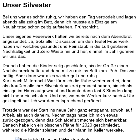
Unser Silvester
Bei uns war es schön ruhig, wir haben den Tag vertrödelt und lagen
abends alle zeitig im Bett, denn ich musste als Einzige am
Neujahrstag schon zeitig aufstehen. Frühschicht.
Unser eigenes Feuerwerk hatten wir bereits nach dem Abendbrot
angezündet. Ja, trotz aller Diskussion um den Teufel Feuerwerk,
haben wir welches gezündet und Feinstaub in die Luft geblasen.
Nachhaltigkeit und Zero Waste hin und her, einmal im Jahr gönnen
wir uns das.
Danach haben die Kinder selig geschlafen, bis der Große einen
Nachtschreck hatte und dann mit zu mir ins Bett kam. Puh. Das war
heftig. Aber dann war alles wieder gut und ruhig.
Kurz nach Mitternacht War für mich die Ruhe wieder vorbei, denn
als draußen alle ihre Silvesterknallerei gemacht haben, bin ich als
einzige im Haus aufgewacht und konnte dann fast 3 Stunden lang
nicht mehr einschlafen. Und das, wo mein Wecker kurz nach 4 Uhr
geklingelt hat. Ich war dementsprechend gerädert.
Trotzdem war der Start ins neue Jahr ganz entspannt, sowohl auf
Arbeit, als auch daheim. Nachmittags hatte ich mich etwas
zurückgezogen, denn das Schlafdefizit machte sich bemerkbar.
Danach habe ich ein bisschen Pläne für 2020 geschmiedet,
während die Kinder spielten und der Mann im Keller werkelte.