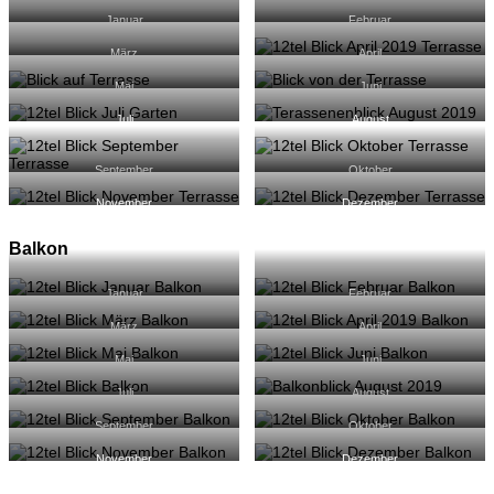
Januar
Februar
März
April
Mai
Juni
Juli
August
September
Oktober
November
Dezember
Balkon
Januar
Februar
März
April
Mai
Juni
Juli
August
September
Oktober
November
Dezember