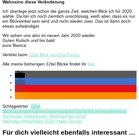
Wahnsinn diese Veränderung
.
Ich überlege jetzt schon die ganze Zeit, welchen Blick ich für 2020
wähle. Da bin ich noch ziemlich unschlüssig, weiß aber, dass es nur
ein Blickwinkel sein wird und nicht wieder zwei. Das ist dann doch
etwas aufwändiger.
Wir sehen uns also im neuen Jahr 2020 wieder.
Guten Rutsch und bis bald
eure Bianca
Verlinkt beim
12tel Blick von Eva Fuchs
.
Alle meine bisherigen 12tel Blicke findet ihr
hier
.
Schlagwörter:
12tel
Blick
Dezember
Garten
Gartenausblick
Gartenblick
Kremplinghaus
Beitragsnavigation
Vorheriger Artikel
Unser Weihnachten 2019
Nächster Artikel
Hallo 2020! Hallo Januar!
Für dich vielleicht ebenfalls interessant …