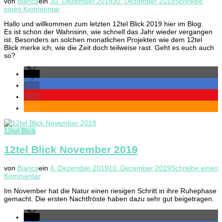
von
Bianca
ein
30. Dezember 2019
30. Dezember 2019
Schreibe
zu
einen Kommentar
12tel
Hallo und willkommen zum letzten 12tel Blick 2019 hier im Blog.
Blick
Es ist schon der Wahnsinn, wie schnell das Jahr wieder vergangen
Dezember
ist. Besonders an solchen monatlichen Projekten wie dem 12tel
2019
Blick merke ich, wie die Zeit doch teilweise rast. Geht es euch auch
so?
12tel Blick
12tel Blick November 2019
von
Bianca
ein
4. Dezember 2019
10. Dezember 2019
Schreibe einen
zu
Kommentar
12tel
Im November hat die Natur einen riesigen Schritt in ihre Ruhephase
Blick
gemacht. Die ersten Nachtfröste haben dazu sehr gut beigetragen.
November
2019