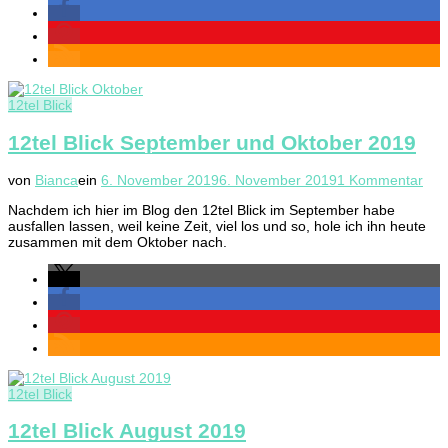
12tel Blick
12tel Blick September und Oktober 2019
zu
von
Bianca
ein
6. November 2019
6. November 2019
1 Kommentar
12te
Nachdem ich hier im Blog den 12tel Blick im September habe
Blic
ausfallen lassen, weil keine Zeit, viel los und so, hole ich ihn heute
Sep
zusammen mit dem Oktober nach.
und
Okt
201
12tel Blick
12tel Blick August 2019