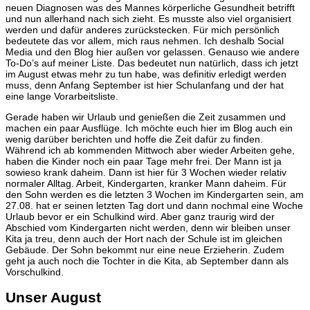
neuen Diagnosen was des Mannes körperliche Gesundheit betrifft
und nun allerhand nach sich zieht. Es musste also viel organisiert
werden und dafür anderes zurückstecken. Für mich persönlich
bedeutete das vor allem, mich raus nehmen. Ich deshalb Social
Media und den Blog hier außen vor gelassen. Genauso wie andere
To-Do’s auf meiner Liste. Das bedeutet nun natürlich, dass ich jetzt
im August etwas mehr zu tun habe, was definitiv erledigt werden
muss, denn Anfang September ist hier Schulanfang und der hat
eine lange Vorarbeitsliste.
Gerade haben wir Urlaub und genießen die Zeit zusammen und
machen ein paar Ausflüge. Ich möchte euch hier im Blog auch ein
wenig darüber berichten und hoffe die Zeit dafür zu finden.
Während ich ab kommenden Mittwoch aber wieder Arbeiten gehe,
haben die Kinder noch ein paar Tage mehr frei. Der Mann ist ja
sowieso krank daheim. Dann ist hier für 3 Wochen wieder relativ
normaler Alltag. Arbeit, Kindergarten, kranker Mann daheim. Für
den Sohn werden es die letzten 3 Wochen im Kindergarten sein, am
27.08. hat er seinen letzten Tag dort und dann nochmal eine Woche
Urlaub bevor er ein Schulkind wird. Aber ganz traurig wird der
Abschied vom Kindergarten nicht werden, denn wir bleiben unser
Kita ja treu, denn auch der Hort nach der Schule ist im gleichen
Gebäude. Der Sohn bekommt nur eine neue Erzieherin. Zudem
geht ja auch noch die Tochter in die Kita, ab September dann als
Vorschulkind.
Unser August