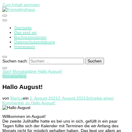
Zum Inhalt springen
Startseite
Kremplinghaus
Das sind wir
Buchrezensionen
Datenschutzerklärung
Impressum
Suchen nach:
Start
Monatspläne
Hallo August!
Monatspläne
Hallo August!
von
Bianca
ein
1. August 2021
2. August 2021
Schreibe einen
Kommentar
zu Hallo August!
Willkommen im August!
Die zweite Julihälfte hatte es bei uns in sich, gefüllt in ein paar
Tagen füllte sich der Kalender mit Terminen die wir Anfang des
Monats nicht für möglich gehalten haben. Das liegt vor allem an