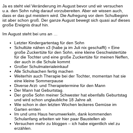
Ja es steht viel Veränderung im August bevor und wir versuchen
u.a. den Sohn ruhig darauf vorzubereiten. Aber wir wissen auch,
dass er das gut meistern wird. Die Aufregung vor dem Schulbeginn
ist aber schon groß. Der ganze August bewegt sich quasi auf dieses
große Ereignis drauf hin.
Im August steht bei uns an …
Letzter Kindergartentag für den Sohn
Schultüte nähen x3 (habe ja im Juli nix geschafft) = Eine
große Zuckertüte für den Sohn, eine kleine Geschwistertüte
für die Tochter und eine große Zuckertüte für meinen Neffen,
der auch in die Schule kommt
Großer Schulmaterialeinkauf
Alle Schulsachen fertig machen
Weiterhin auch Therapie bei der Tochter, momentan hat sie
eine kleine Sommerpause
Diverse Arzt- und Therapietermine für den Mann
Der Mann hat Geburtstag.
Der große Sohn meiner Schwester hat ebenfalls Geburtstag
und wird schon unglaubliche 18 Jahre alt.
Wie schon in den letzten Wochen leckeres Gemüse im
Garten ernten
Im und ums Haus herumwerkeln, dank kommenden
Schulanfang arbeiten wir hier paar Baustellen ab
Versuchen mehr zu bloggen – ich habe eigentlich viel zu
erzählen.