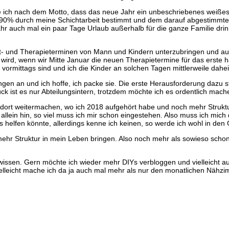
 ich nach dem Motto, dass das neue Jahr ein unbeschriebenes weißes Bl
u 90% durch meine Schichtarbeit bestimmt und dem darauf abgestimmten 
hr auch mal ein paar Tage Urlaub außerhalb für die ganze Familie dri
t- und Therapieterminen von Mann und Kindern unterzubringen und au
wird, wenn wir Mitte Januar die neuen Therapietermine für das erste ha
 vormittags sind und ich die Kinder an solchen Tagen mittlerweile dah
gen an und ich hoffe, ich packe sie. Die erste Herausforderung dazu s
k ist es nur Abteilungsintern, trotzdem möchte ich es ordentlich mach
dort weitermachen, wo ich 2018 aufgehört habe und noch mehr Struktur
llein hin, so viel muss ich mir schon eingestehen. Also muss ich mic
helfen könnte, allerdings kenne ich keinen, so werde ich wohl in den Ge
 mehr Struktur in mein Leben bringen. Also noch mehr als sowieso scho
wissen. Gern möchte ich wieder mehr DIYs verbloggen und vielleicht
ielleicht mache ich da ja auch mal mehr als nur den monatlichen Nähzi