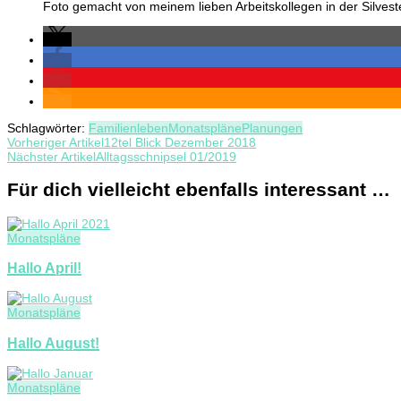
Foto gemacht von meinem lieben Arbeitskollegen in der Silvest
Schlagwörter:
Familienleben
Monatspläne
Planungen
Beitragsnavigation
Vorheriger Artikel
12tel Blick Dezember 2018
Nächster Artikel
Alltagsschnipsel 01/2019
Für dich vielleicht ebenfalls interessant …
Monatspläne
Hallo April!
Monatspläne
Hallo August!
Monatspläne