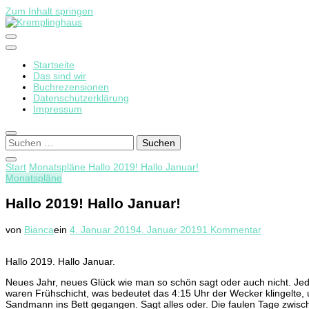
Zum Inhalt springen
Startseite
Kremplinghaus
Das sind wir
Buchrezensionen
Datenschutzerklärung
Impressum
Suchen
nach:
Start
Monatspläne
Hallo 2019! Hallo Januar!
Monatspläne
Hallo 2019! Hallo Januar!
zu
von
Bianca
ein
4. Januar 2019
4. Januar 2019
1 Kommentar
Hallo
2019!
Hallo 2019. Hallo Januar.
Hallo
Januar!
Neues Jahr, neues Glück wie man so schön sagt oder auch nicht. Jeden
waren Frühschicht, was bedeutet das 4:15 Uhr der Wecker klingelte, 
Sandmann ins Bett gegangen. Sagt alles oder. Die faulen Tage zwis