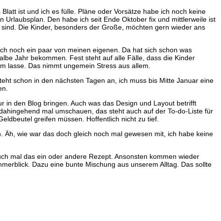
att ist und ich es fülle. Pläne oder Vorsätze habe ich noch keine
Urlaubsplan. Den habe ich seit Ende Oktober fix und mittlerweile ist
n sind. Die Kinder, besonders der Große, möchten gern wieder ans
ch noch ein paar von meinen eigenen. Da hat sich schon was
lbe Jahr bekommen. Fest steht auf alle Fälle, dass die Kinder
eim lasse. Das nimmt ungemein Stress aus allem.
teht schon in den nächsten Tagen an, ich muss bis Mitte Januar eine
en.
 in den Blog bringen. Auch was das Design und Layout betrifft
h dahingehend mal umschauen, das steht auch auf der To-do-Liste für
ldbeutel greifen müssen. Hoffentlich nicht zu tief.
n. Äh, wie war das doch gleich noch mal gewesen mit, ich habe keine
 auch mal das ein oder andere Rezept. Ansonsten kommen wieder
mmerblick. Dazu eine bunte Mischung aus unserem Alltag. Das sollte