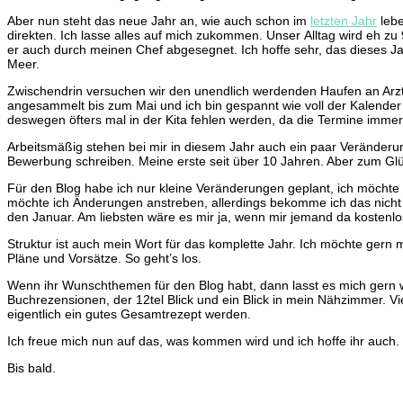
Aber nun steht das neue Jahr an, wie auch schon im
letzten Jahr
lebe
direkten. Ich lasse alles auf mich zukommen. Unser Alltag wird eh z
er auch durch meinen Chef abgesegnet. Ich hoffe sehr, das dieses Ja
Meer.
Zwischendrin versuchen wir den unendlich werdenden Haufen an Arz
angesammelt bis zum Mai und ich bin gespannt wie voll der Kalender 
deswegen öfters mal in der Kita fehlen werden, da die Termine immer
Arbeitsmäßig stehen bei mir in diesem Jahr auch ein paar Veränderun
Bewerbung schreiben. Meine erste seit über 10 Jahren. Aber zum Glüc
Für den Blog habe ich nur kleine Veränderungen geplant, ich möchte 
möchte ich Änderungen anstreben, allerdings bekomme ich das nicht a
den Januar. Am liebsten wäre es mir ja, wenn mir jemand da kostenlos 
Struktur ist auch mein Wort für das komplette Jahr. Ich möchte gern
Pläne und Vorsätze. So geht’s los.
Wenn ihr Wunschthemen für den Blog habt, dann lasst es mich gern 
Buchrezensionen, der 12tel Blick und ein Blick in mein Nähzimmer. V
eigentlich ein gutes Gesamtrezept werden.
Ich freue mich nun auf das, was kommen wird und ich hoffe ihr auch.
Bis bald.