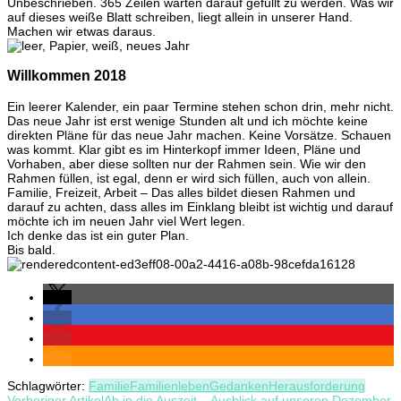
Unbeschrieben. 365 Zeilen warten darauf gefüllt zu werden. Was wir
Papier
auf dieses weiße Blatt schreiben, liegt allein in unserer Hand.
–
Machen wir etwas daraus.
Willkommen
2018
Willkommen 2018
Ein leerer Kalender, ein paar Termine stehen schon drin, mehr nicht.
Das neue Jahr ist erst wenige Stunden alt und ich möchte keine
direkten Pläne für das neue Jahr machen. Keine Vorsätze. Schauen
was kommt. Klar gibt es im Hinterkopf immer Ideen, Pläne und
Vorhaben, aber diese sollten nur der Rahmen sein. Wie wir den
Rahmen füllen, ist egal, denn er wird sich füllen, auch von allein.
Familie, Freizeit, Arbeit – Das alles bildet diesen Rahmen und
darauf zu achten, dass alles im Einklang bleibt ist wichtig und darauf
möchte ich im neuen Jahr viel Wert legen.
Ich denke das ist ein guter Plan.
Bis bald.
Schlagwörter:
Familie
Familienleben
Gedanken
Herausforderung
Vorheriger Artikel
Ab in die Auszeit – Ausblick auf unseren Dezember