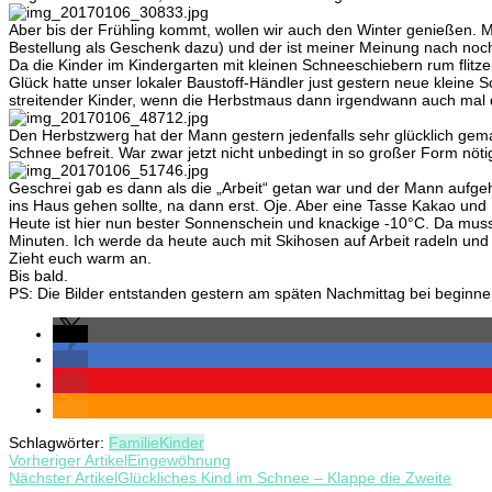
Aber bis der Frühling kommt, wollen wir auch den Winter genießen. M
Bestellung als Geschenk dazu) und der ist meiner Meinung nach noch 
Da die Kinder im Kindergarten mit kleinen Schneeschiebern rum flit
Glück hatte unser lokaler Baustoff-Händler just gestern neue kleine
streitender Kinder, wenn die Herbstmaus dann irgendwann auch mal dam
Den Herbstzwerg hat der Mann gestern jedenfalls sehr glücklich ge
Schnee befreit. War zwar jetzt nicht unbedingt in so großer Form nötig
Geschrei gab es dann als die „Arbeit“ getan war und der Mann aufgeh
ins Haus gehen sollte, na dann erst. Oje. Aber eine Tasse Kakao und 
Heute ist hier nun bester Sonnenschein und knackige -10°C. Da muss 
Minuten. Ich werde da heute auch mit Skihosen auf Arbeit radeln un
Zieht euch warm an.
Bis bald.
PS: Die Bilder entstanden gestern am späten Nachmittag bei beginn
Schlagwörter:
Familie
Kinder
Beitragsnavigation
Vorheriger Artikel
Eingewöhnung
Nächster Artikel
Glückliches Kind im Schnee – Klappe die Zweite