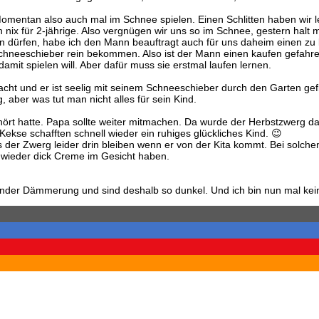
omentan also auch mal im Schnee spielen. Einen Schlitten haben wir l
nix für 2-jährige. Also vergnügen wir uns so im Schnee, gestern halt 
zen dürfen, habe ich den Mann beauftragt auch für uns daheim einen 
 Schneeschieber rein bekommen. Also ist der Mann einen kaufen gefahr
it spielen will. Aber dafür muss sie erstmal laufen lernen.
macht und er ist seelig mit seinem Schneeschieber durch den Garten 
, aber was tut man nicht alles für sein Kind.
ört hatte. Papa sollte weiter mitmachen. Da wurde der Herbstzwerg dan
Kekse schafften schnell wieder ein ruhiges glückliches Kind. 😉
der Zwerg leider drin bleiben wenn er von der Kita kommt. Bei solchen
d wieder dick Creme im Gesicht haben.
ender Dämmerung und sind deshalb so dunkel. Und ich bin nun mal kei