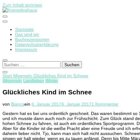
Zum Inhalt springen
Startseite
Kremplinghaus
Das sind wir
Buchrezensionen
Datenschutzerklärung
Impressum
Suchen
nach:
Start
Allgemein
Glückliches Kind im Schnee
Allgemein
Landleben
Winter
Glückliches Kind im Schnee
zu
von
Bianca
ein
6. Januar 2017
6. Januar 2017
1 Kommentar
Glückliche
Gestern hat es bei uns ordentlich geschneit. Das waren bestimmt so
Kind
und ich musste dann auch noch zur Frühschicht. Zum Glück stand d
im
hohen Schnee zu fahren, ist auch ein ordentliches Sportprogramm. Da
Schnee
Aber für die Kinder ist die weiße Pracht aber eine Freude und ich erf
daheim lieber nicht. Tjo, kann man sich halt nicht aussuchen. Schn
singen wir halt wieder, wenn es zu tauen anfängt. Denn bis Mitte M