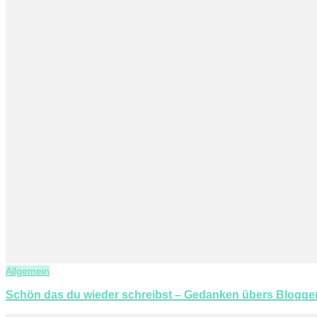
Allgemein
Schön das du wieder schreibst – Gedanken übers Blogge