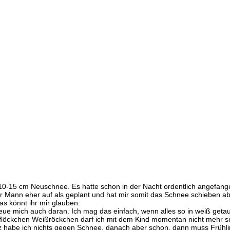
s
 10-15 cm Neuschnee. Es hatte schon in der Nacht ordentlich angefan
er Mann eher auf als geplant und hat mir somit das Schnee schieben
s könnt ihr mir glauben.
reue mich auch daran. Ich mag das einfach, wenn alles so in weiß getau
eeflöckchen Weißröckchen darf ich mit dem Kind momentan nicht mehr 
ärz habe ich nichts gegen Schnee, danach aber schon, dann muss Frühl