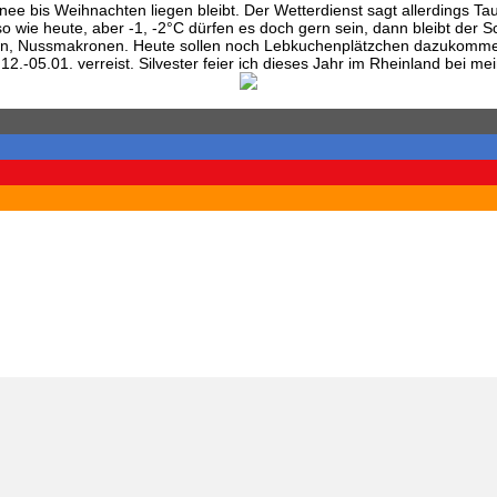
e bis Weihnachten liegen bleibt. Der Wetterdienst sagt allerdings Tau
o wie heute, aber -1, -2°C dürfen es doch gern sein, dann bleibt der 
en, Nussmakronen. Heute sollen noch Lebkuchenplätzchen dazukommen 
12.-05.01. verreist. Silvester feier ich dieses Jahr im Rheinland bei me