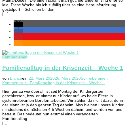
Mama-Dasein. Die einen schafft man gut, die anderen sind eher so
lala. Diese Woche bin ich zufällig über so eine Herausforderung
gestolpert – Schleifen binden!
[…]
Familienleben
Familienalltag in der Krisenzeit – Woche 1
von
Bianca
ein
22. März 2020
26. März 2020
Schreibe einen
Kommentar
zu Familienalltag in der Krisenzeit – Woche 1
Hier, genau wie überall, ist seit Montag der Kindergarten
geschlossen, bzw. er nimmt nur Kinder auf, wo beide Eltern in
systemrelevanten Berufen arbeiten. Wir zählen da nicht dazu, denn
der Mann ist ja den ganzen Tag daheim. Also bleiben unsere Kinder
mindestens die nächsten 4-5 Wochen daheim und werden von uns
betreut. Das bedeutet nun erstmal einen veränderten
Familienalltag.
[…]