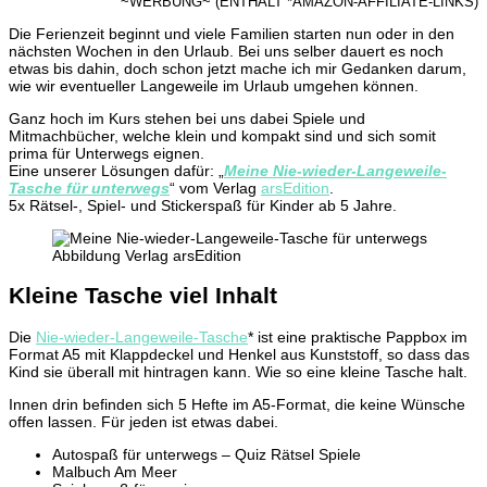
~WERBUNG~ (ENTHÄLT *AMAZON-AFFILIATE-LINKS)
Die Ferienzeit beginnt und viele Familien starten nun oder in den
nächsten Wochen in den Urlaub. Bei uns selber dauert es noch
etwas bis dahin, doch schon jetzt mache ich mir Gedanken darum,
wie wir eventueller Langeweile im Urlaub umgehen können.
Ganz hoch im Kurs stehen bei uns dabei Spiele und
Mitmachbücher, welche klein und kompakt sind und sich somit
prima für Unterwegs eignen.
Eine unserer Lösungen dafür: „
Meine Nie-wieder-Langeweile-
Tasche für unterwegs
“ vom Verlag
arsEdition
.
5x Rätsel-, Spiel- und Stickerspaß für Kinder ab 5 Jahre.
Abbildung Verlag arsEdition
Kleine Tasche viel Inhalt
Die
Nie-wieder-Langeweile-Tasche
* ist eine praktische Pappbox im
Format A5 mit Klappdeckel und Henkel aus Kunststoff, so dass das
Kind sie überall mit hintragen kann. Wie so eine kleine Tasche halt.
Innen drin befinden sich 5 Hefte im A5-Format, die keine Wünsche
offen lassen. Für jeden ist etwas dabei.
Autospaß für unterwegs – Quiz Rätsel Spiele
Malbuch Am Meer