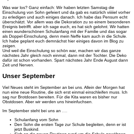
Was war los? Ganz einfach: Wir haben letzten Samstag die
Einschulung von Sohn gefeiert und da gab es natürlich viiiiiel vorher
zu erledigen und auch einiges danach. Ich habe das Pensum echt
überschätzt. Vor allem was die Dekoration zu so einem besonderen
Ereignis betrifft. aber ich sage euch, es hat sich gelohnt. Wir hatten
einen wunderschönen Schulanfang mit der Familie und das sogar
als Doppel-Einschulung, denn mein Neffe kam auch in die Schule.
Ich habe geplant euch demnächst hier einiges davon im Blog zu
zeigen.
Und weil die Einschulung so schön war, machen wir das ganze
nächstes Jahr gleich noch einmal, dann mit der Tochter. Die Deko
dafür ist schon vorhanden. Spart nächstes Jahr Ende August dann
Zeit und Nerven.
Unser September
Viel Neues steht im September an bei uns. Allein der Morgen hat
nun eine neue Routine, die sich erst einmal einschleifen muss. Ich
sag nur Brotdosen bereiten. Für die Kita waren es bisher nur
Obstdosen. Aber wir werden uns hineinfuchsen.
Im September steht bei uns an ….
Schulanfang vom Sohn
Den Sohn die ersten Tage zur Schule begleiten, denn er ist
jetzt Buskind.
Sich an die neuen Routinen rund um die Schule gewöhnen.