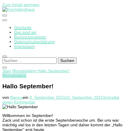
Zum Inhalt springen
Startseite
Kremplinghaus
Das sind wir
Buchrezensionen
Datenschutzerklärung
Impressum
Suchen
nach:
Start
Monatspläne
Hallo September!
Monatspläne
Hallo September!
von
Bianca
ein
8. September 2021
10. September 2021
Schreibe
zu
einen Kommentar
Hallo
September!
Willkommen im September!
Zack und schon ist die erste Septemberwoche um. Bei uns war
mächtig viel los in den letzten Tagen und daher kommt der „Hallo
September“ erst heute.