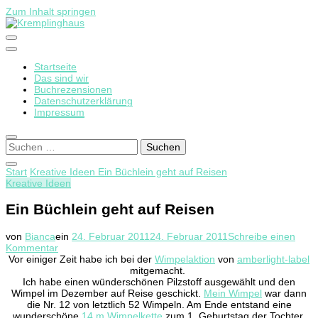
Zum Inhalt springen
Startseite
Kremplinghaus
Das sind wir
Buchrezensionen
Datenschutzerklärung
Impressum
Suchen
nach:
Start
Kreative Ideen
Ein Büchlein geht auf Reisen
Kreative Ideen
Ein Büchlein geht auf Reisen
von
Bianca
ein
24. Februar 2011
24. Februar 2011
Schreibe einen
zu
Kommentar
Ein
Vor einiger Zeit habe ich bei der
Wimpelaktion
von
amberlight-label
Büchlein
mitgemacht.
geht
Ich habe einen wünderschönen Pilzstoff ausgewählt und den
auf
Wimpel im Dezember auf Reise geschickt.
Mein Wimpel
war dann
Reisen
die Nr. 12 von letztlich 52 Wimpeln. Am Ende entstand eine
wunderschöne
14 m Wimpelkette
zum 1. Geburtstag der Tochter.