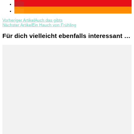
Beitragsnavigation
Vorheriger Artikel
Auch das gibts
Nächster Artikel
Ein Hauch von Frühling
Für dich vielleicht ebenfalls interessant …