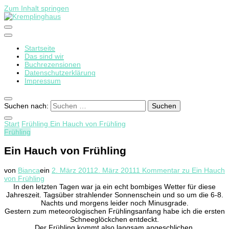
Zum Inhalt springen
Startseite
Kremplinghaus
Das sind wir
Buchrezensionen
Datenschutzerklärung
Impressum
Suchen nach:
Start
Frühling
Ein Hauch von Frühling
Frühling
Ein Hauch von Frühling
von
Bianca
ein
2. März 2011
2. März 2011
1 Kommentar
zu Ein Hauch
von Frühling
In den letzten Tagen war ja ein echt bombiges Wetter für diese
Jahreszeit. Tagsüber strahlender Sonnenschein und so um die 6-8.
Nachts und morgens leider noch Minusgrade.
Gestern zum meteorologischen Frühlingsanfang habe ich die ersten
Schneeglöckchen entdeckt.
Der Frühling kommt also langsam angeschlichen.