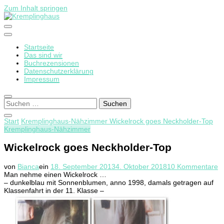
Zum Inhalt springen
Startseite
Kremplinghaus
Das sind wir
Buchrezensionen
Datenschutzerklärung
Impressum
Suchen
nach:
Start
Kremplinghaus-Nähzimmer
Wickelrock goes Neckholder-Top
Kremplinghaus-Nähzimmer
Wickelrock goes Neckholder-Top
z
von
Bianca
ein
18. September 2013
4. Oktober 2018
10 Kommentare
W
Man nehme einen Wickelrock …
g
– dunkelblau mit Sonnenblumen, anno 1998, damals getragen auf
N
Klassenfahrt in der 11. Klasse –
T