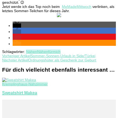
geschützt. 😉
Jetzt werde ich das Top noch beim
MeMadeMittwoch
verlinken, als
letztes Sommer-Teilchen für dieses Jahr.
Schlagwörter:
Nähen
Nähenfürmich
Beitragsnavigation
Vorheriger Artikel
Sommer-Sonnen-Urlaub in Side/Türkei
Nächster Artikel
Ordnungshüter als Geschenk zur Geburt
Für dich vielleicht ebenfalls interessant …
Kremplinghaus-Nähzimmer
Sweatshirt Makea