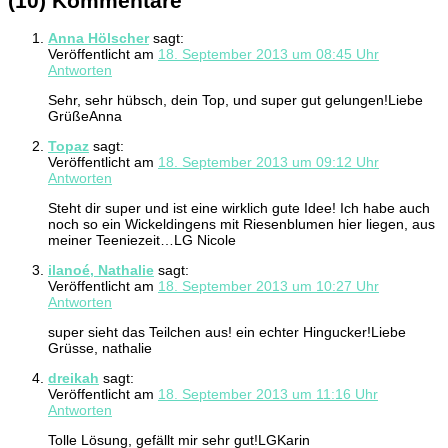
(10) Kommentare
Anna Hölscher
sagt:
Veröffentlicht am
18. September 2013 um 08:45 Uhr
Antworten
Sehr, sehr hübsch, dein Top, und super gut gelungen!Liebe
GrüßeAnna
Topaz
sagt:
Veröffentlicht am
18. September 2013 um 09:12 Uhr
Antworten
Steht dir super und ist eine wirklich gute Idee! Ich habe auch
noch so ein Wickeldingens mit Riesenblumen hier liegen, aus
meiner Teeniezeit…LG Nicole
ilanoé, Nathalie
sagt:
Veröffentlicht am
18. September 2013 um 10:27 Uhr
Antworten
super sieht das Teilchen aus! ein echter Hingucker!Liebe
Grüsse, nathalie
dreikah
sagt:
Veröffentlicht am
18. September 2013 um 11:16 Uhr
Antworten
Tolle Lösung, gefällt mir sehr gut!LGKarin