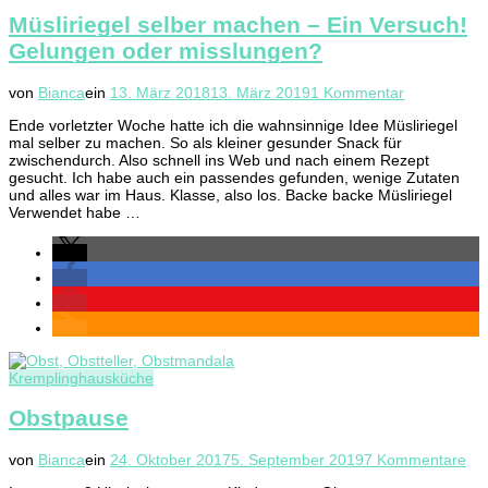
Müsliriegel selber machen – Ein Versuch!
Gelungen oder misslungen?
zu
von
Bianca
ein
13. März 2018
13. März 2019
1 Kommentar
Müsliriegel
Ende vorletzter Woche hatte ich die wahnsinnige Idee Müsliriegel
selber
mal selber zu machen. So als kleiner gesunder Snack für
machen
zwischendurch. Also schnell ins Web und nach einem Rezept
–
gesucht. Ich habe auch ein passendes gefunden, wenige Zutaten
Ein
und alles war im Haus. Klasse, also los. Backe backe Müsliriegel
Versuch!
Verwendet habe …
Gelungen
oder
misslungen
Kremplinghausküche
Obstpause
zu
von
Bianca
ein
24. Oktober 2017
5. September 2019
7 Kommentare
Ob