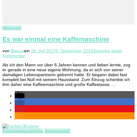
Allgemein
Es war einmal eine Kaffemaschine
von
Bianca
ein
18. Juli 2017
5. September 2019
Schreibe einen
zu
Kommentar
Es
Als ich den Mann vor über 6 Jahren kennen und lieben lernte, zog
war
er gerade in eine neue eigene Wohnung, da er sich von seiner
einmal
damaligen Lebenspartnerin getrennt hatte. Er begann dabei fast
eine
komplett bei Null mit seinem Hausstand. Zum Einzug schenkte ich
Kaffemaschine
ihm daher eine Kaffeemaschine und große Kaffeetasse, …
Kremplinghausküche
Sonntagssüß