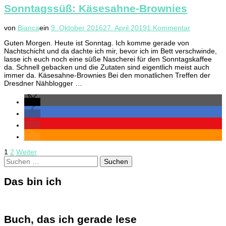
Sonntagssüß: Käsesahne-Brownies
zu
von
Bianca
ein
9. Oktober 2016
27. April 2019
1 Kommentar
Sonntagss
Guten Morgen. Heute ist Sonntag. Ich komme gerade von
Käsesahne
Nachtschicht und da dachte ich mir, bevor ich im Bett verschwinde,
Brownies
lasse ich euch noch eine süße Nascherei für den Sonntagskaffee
da. Schnell gebacken und die Zutaten sind eigentlich meist auch
immer da. Käsesahne-Brownies Bei den monatlichen Treffen der
Dresdner Nähblogger …
Seitennummerierung
Seite
Seite
1
2
Weiter
Suchen
der
nach:
Beiträge
Das bin ich
Buch, das ich gerade lese