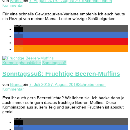
von
Bianca
ein
7. August 2019
7. August 2019
Schreibe einen
zu
Kommentar
Gartenküche:
Für eine schnelle Gewürzgurken-Variante empfehle ich euch heute
Schüttelgurken
ein Rezept von meiner Mama. Lecker würzige Schüttelgurken.
Kremplinghausküche
Sonntagssüß
Sonntagssüß: Fruchtige Beeren-Muffins
von
Bianca
ein
7. Juli 2019
7. August 2019
Schreibe einen
zu
Kommentar
Sonntagssüß:
Esst ihr auch gern Beerenfüchte? Wir lieben sie. Ich backe dann ja
Fruchtige
auch immer sehr gern daraus fruchtige Beeren-Muffins. Diese
Beeren-
Kombination aus süßem Teig und säuerlichen Früchten ist absolut
Muffins
genial.