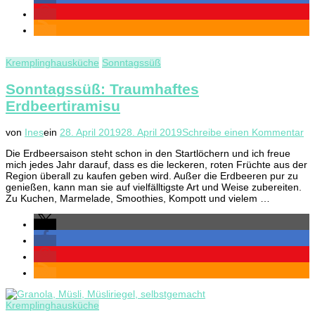
Kremplinghausküche
Sonntagssüß
Sonntagssüß: Traumhaftes
Erdbeertiramisu
zu
von
Ines
ein
28. April 2019
28. April 2019
Schreibe einen Kommentar
So
Die Erdbeersaison steht schon in den Startlöchern und ich freue
Tr
mich jedes Jahr darauf, dass es die leckeren, roten Früchte aus der
Er
Region überall zu kaufen geben wird. Außer die Erdbeeren pur zu
genießen, kann man sie auf vielfälltigste Art und Weise zubereiten.
Zu Kuchen, Marmelade, Smoothies, Kompott und vielem …
Kremplinghausküche