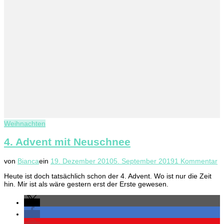
Weihnachten
4. Advent mit Neuschnee
z
von
Bianca
ein
19. Dezember 2010
5. September 2019
1 Kommentar
4.
Heute ist doch tatsächlich schon der 4. Advent. Wo ist nur die Zeit
A
hin. Mir ist als wäre gestern erst der Erste gewesen.
mi
N