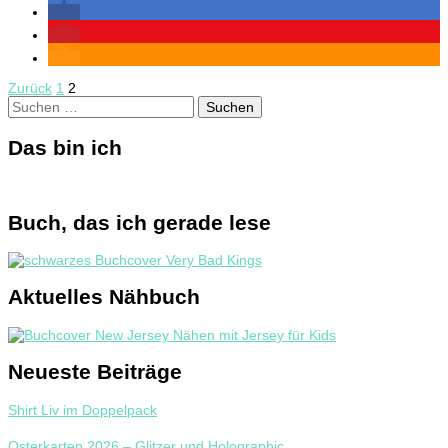
Seitennummerierung
Seite
Seite
Zurück
1
2
Suchen
der
nach:
Beiträge
Das bin ich
Buch, das ich gerade lese
Aktuelles Nähbuch
Neueste Beiträge
Shirt Liv im Doppelpack
Osterkarten 2026 – Glitzer und Holographic