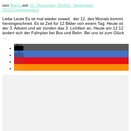
von
Bianca
ein
12. Dezember 2010
11. September
zu
2018
2 Kommentare
12
Liebe Leute Es ist mal wieder soweit, der 12. des Monats kommt
von
hereingeschneit. Es ist Zeit für 12 Bilder von einem Tag. Heute ist
12
der 3. Advent und wir zünden das 3. Lichtlein an. Heute am 12.12.
(Dezember)
ändert sich der Fahrplan bei Bus und Bahn. Bei uns ist zum Glück
…