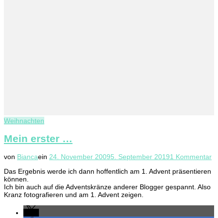
Weihnachten
Mein erster …
z
von
Bianca
ein
24. November 2009
5. September 2019
1 Kommentar
M
Das Ergebnis werde ich dann hoffentlich am 1. Advent präsentieren
er
können.
…
Ich bin auch auf die Adventskränze anderer Blogger gespannt. Also
Kranz fotografieren und am 1. Advent zeigen.