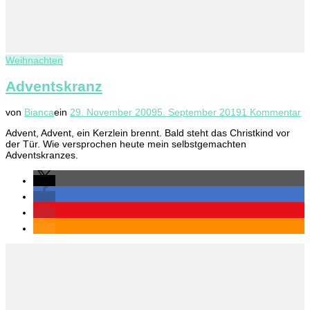
Weihnachten
Adventskranz
z
von
Bianca
ein
29. November 2009
5. September 2019
1 Kommentar
A
Advent, Advent, ein Kerzlein brennt. Bald steht das Christkind vor
der Tür. Wie versprochen heute mein selbstgemachten
Adventskranzes.