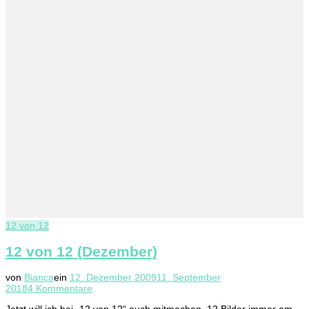
12 von 12
12 von 12 (Dezember)
von
Bianca
ein
12. Dezember 2009
11. September
zu
2018
4 Kommentare
12