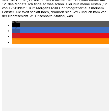
Jetzt will ich bei „12 von 12“ auch mitmachen. 12 Bilder immer am
von
12. des Monats. Ich finde so was schön. Hier nun meine ersten „12
12
von 12“-Bilder: 1 & 2: Morgens 6:30 Uhr, fotografiert aus meinem
(Dezember)
Fenster. Die Welt schläft noch, draußen sind -2°C und ich kam von
der Nachtschicht. 3: Frischhalte-Station, was …