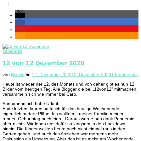
[…]
12 von 12
12 von 12 Dezember 2020
z
von
Bianca
ein
12. Dezember 2020
12. Dezember 2020
1 Kommentar
1
Heute ist wieder der 12. des Monats und von daher gibt es nun 12
v
Bilder vom heutigen Tag. Alle Blogger die bei „12von12“ mitmachen,
1
versammeln sich wie immer bei Caro.
D
2
Sonnabend, ich habe Urlaub.
Ende letzten Jahres hatte ich für das heutige Wochenende
eigentlich andere Pläne. Ich wollte mit meiner Familie meinen
runden Geburtstag nachfeiern. Daraus wurde nun dank Pandemie
aber nichts. Wir leben uns dafür so langsam in den Lockdown
hinein. Die Kinder wollten heute noch nicht einmal raus in den
Garten gehen, und auch das Anziehen war morgens mehr
Diskussion als Umsetzung. Aber das ist es meist am Wochenende.