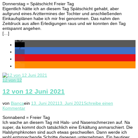
Donnerstag = Spätschicht Freier Tag
Eigentlich hätte ich an diesem Tag Spätschicht gehabt, aber
aufgrund eines Arzttermines der Tochter und anschließenden
Einkaufsplänen habe ich mir frei genommen. Das nahm den
Zeitdruck aus allen Erledigungen raus und wir konnten den Tag
entspannt angehen.
[…]
12 von 12
12 von 12 Juni 2021
von
Bianca
ein
13. Juni 2021
13. Juni 2021
Schreibe einen
zu
Kommentar
12
Sonnabend = Freier Tag
von
Ich wache an diesem Tag mit Hals- und Nasenschmerzen auf. Na
12
super, da kommt doch tatsächlich eine Erkältung anmarschiert. Die
Juni
Halslymphknoten sind auch etwas geschwollen. Dann werde ich
2021
wohl entsprechende Schritte dagegen unternehmen. Ein heutiger