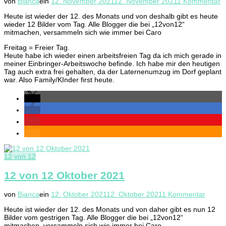
z
von
Bianca
ein
12. November 2021
12. November 2021
1 Kommentar
1
Heute ist wieder der 12. des Monats und von deshalb gibt es heute
v
wieder 12 Bilder vom Tag. Alle Blogger die bei „12von12“
1
mitmachen, versammeln sich wie immer bei Caro
N
2
Freitag = Freier Tag.
Heute habe ich wieder einen arbeitsfreien Tag da ich mich gerade in
meiner Einbringer-Arbeitswoche befinde. Ich habe mir den heutigen
Tag auch extra frei gehalten, da der Laternenumzug im Dorf geplant
war. Also Family/KInder first heute.
12 von 12
12 von 12 Oktober 2021
zu
von
Bianca
ein
12. Oktober 2021
12. Oktober 2021
1 Kommentar
12
Heute ist wieder der 12. des Monats und von daher gibt es nun 12
von
Bilder vom gestrigen Tag. Alle Blogger die bei „12von12“
12
mitmachen, versammeln sich wie immer bei Caro.