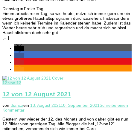
Oktob
2021
Dienstag = Freier Tag
Einem arbeitsfreien Tag, so wie heute, nutze ich immer gern um ein
etwas größeres Haushaltsprogramm durchzuziehen. Insbesondere
wenn ich keinerlei Termine im Kalender stehen habe. Zudem ist das
Wetter heute sehr trüb und regnerisch und da macht sich so bissl
Haushaltskram doch sehr gut.
[…]
12 von 12
12 von 12 August 2021
von
Bianca
ein
13. August 2021
10. September 2021
Schreibe einen
zu
Kommentar
12
Gestern war wieder der 12. des Monats und von daher gibt es nun
von
12 Bilder vom gestrigen Tag. Alle Blogger die bei „12von12“
12
mitmachen, versammeln sich wie immer bei Caro.
August
2021