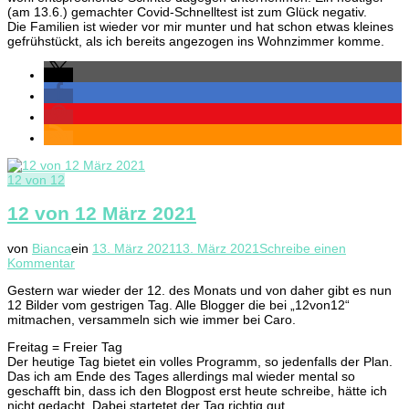
(am 13.6.) gemachter Covid-Schnelltest ist zum Glück negativ.
Die Familien ist wieder vor mir munter und hat schon etwas kleines
gefrühstückt, als ich bereits angezogen ins Wohnzimmer komme.
12 von 12
12 von 12 März 2021
von
Bianca
ein
13. März 2021
13. März 2021
Schreibe einen
zu
Kommentar
12
Gestern war wieder der 12. des Monats und von daher gibt es nun
von
12 Bilder vom gestrigen Tag. Alle Blogger die bei „12von12“
12
mitmachen, versammeln sich wie immer bei Caro.
März
2021
Freitag = Freier Tag
Der heutige Tag bietet ein volles Programm, so jedenfalls der Plan.
Das ich am Ende des Tages allerdings mal wieder mental so
geschafft bin, dass ich den Blogpost erst heute schreibe, hätte ich
nicht gedacht. Dabei startetet der Tag richtig gut.