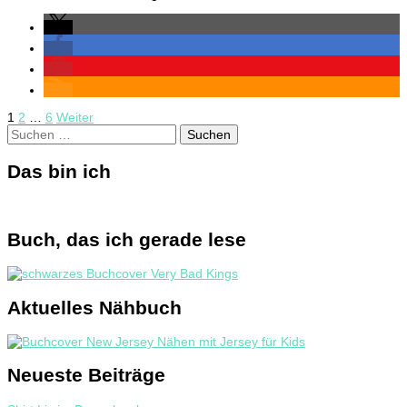
Seitennummerierung
Seite
Seite
Seite
1
2
…
6
Weiter
Suchen
der
nach:
Beiträge
Das bin ich
Buch, das ich gerade lese
Aktuelles Nähbuch
Neueste Beiträge