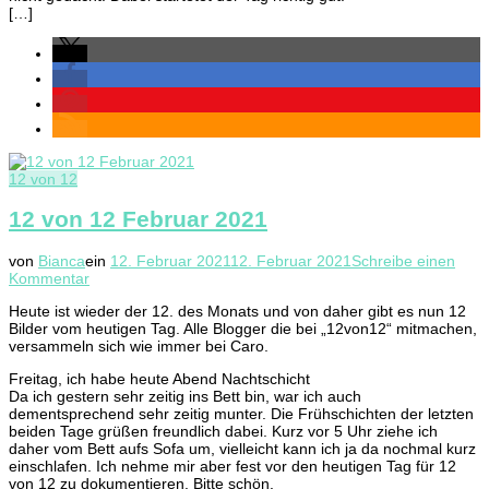
[…]
12 von 12
12 von 12 Februar 2021
von
Bianca
ein
12. Februar 2021
12. Februar 2021
Schreibe einen
zu
Kommentar
12
Heute ist wieder der 12. des Monats und von daher gibt es nun 12
von
Bilder vom heutigen Tag. Alle Blogger die bei „12von12“ mitmachen,
12
versammeln sich wie immer bei Caro.
Februar
2021
Freitag, ich habe heute Abend Nachtschicht
Da ich gestern sehr zeitig ins Bett bin, war ich auch
dementsprechend sehr zeitig munter. Die Frühschichten der letzten
beiden Tage grüßen freundlich dabei. Kurz vor 5 Uhr ziehe ich
daher vom Bett aufs Sofa um, vielleicht kann ich ja da nochmal kurz
einschlafen. Ich nehme mir aber fest vor den heutigen Tag für 12
von 12 zu dokumentieren. Bitte schön.