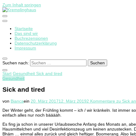
Zum Inhalt springen
Startseite
Kremplinghaus
Das sind wir
Buchrezensionen
Datenschutzerklärung
Impressum
Suchen nach:
Start
Gesundheit
Sick and tired
Gesundheit
Sick and tired
von
Bianca
ein
20. März 2017
12. März 2019
2 Kommentare
zu Sick an
Der Winter geht, der Frühling kommt – ich / wir kränkeln. Ist imme
einfach alles nur noch bääääh.
Es fing ja schon in unserer Urlaubswoche Anfang des Monats an, abe
Hausmittelchen und viel Desinfektionszeug um keinen anzustecken. D
Bhäm … einmal alles zurück und gleich heftiger. Boomerang. Also lie