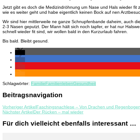
Jetzt gibt es doch die Medizindröhnung um Nase und Hals wieder fit
wie es weiter geht und habe eigentlich keinen Bock auf nen Arztbesu
Wir sind hier mittlerweile ne ganze Schnupfenbande daheim, auch d
2-3 Nasen geputzt. Der Mann hält sich noch tapfer, er hat nur Halsweh
schnell wieder fit sind, wir wollen bald in den Kurzurlaub fahren.
Bis bald. Bleibt gesund.
Schlagwörter:
Familie
Familienleben
Gesundheit
Beitragsnavigation
Vorheriger Artikel
Faschingsnachlese – Von Drachen und Regenboge
Nächster Artikel
Der Rücken – mal wieder
Für dich vielleicht ebenfalls interessant …