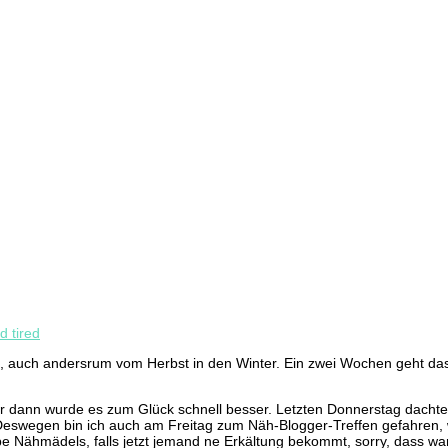
d tired
r so, auch andersrum vom Herbst in den Winter. Ein zwei Wochen geht
r dann wurde es zum Glück schnell besser. Letzten Donnerstag dachte
eswegen bin ich auch am Freitag zum Näh-Blogger-Treffen gefahren, we
be Nähmädels, falls jetzt jemand ne Erkältung bekommt, sorry, dass wa