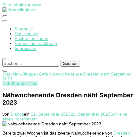
Zum Inhalt springen
Startseite
Kremplinghaus
Das sind wir
Buchrezensionen
Datenschutzerklärung
Impressum
Suchen
nach:
Start
Näh-Blogger-Cafe
Nähwochenende Dresden näht September
2023
Näh-Blogger-Cafe
Nähwochenende Dresden näht September
2023
von
Bianca
ein
22. September 2023
22. September 2023
Schreibe
zu
einen Kommentar
Nähwochenende
Dresden
Bereits zwei Wochen ist das zweite Nähwochenende von
Dresden
näht