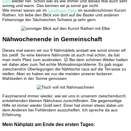
näht
wieder her. Schön war es wie immer und dieses Mal auch sehr
September
sonnig und warm. Das kennen wir ja sonst gar nicht.
2023
Wie immer waren wir im
Landhaus Helia
im wunderschönen Kurort
Rathen. Ich liebe den Blick von dort auf die Bastei und anderen
Felsenzüge der Sächsischen Schweiz ja sehr gern.
Nähwochenende in Gemeinschaft
Dieses mal waren wir nur 9 Nähmädels anstatt wie sonst immer elf
bis zwölf. So eine kleinere Nährunde ist auch mal schön, da hat
man mehr Platz zum ausbreiten. 😉 Bei dem schönen Wetter hatten
wir dabei aber zum Teil echte Motivationsprobleme. Es gab sogar
zwischendrin Überlegungen die Nähtische raus auf die Terrasse zu
stellen. Aber so haben wir nur die meisten unserer leckeren
Mahlzeiten in der Sonne genossen.
Faszinierend immer wieder, wie wir uns in unserem zwischendurch
entstehenden kleinen Nähchaos zurechtfinden. Die gegenseitige
Hilfe ist immer wieder Gold wert. Einer hat immer etwas dabei um
dem Anderen bei Fehlendem auszuhelfen. Ich spreche da aus
Erfahrung.
Mein Nähplatz am Ende des ersten Tages: