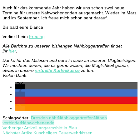
Auch für das kommende Jahr haben wir uns schon zwei neue
Termine für unsere Nähwochenenden ausgemacht. Wieder im März
und im September. Ich freue mich schon sehr darauf.
Bis bald eure Bianca
Verlinkt beim
Freutag
.
Alle Berichte zu unseren bisherigen Nähbloggertreffen findet
ihr
hier
.
Danke für das Mitlesen und eure Freude an unseren Blogbeiträgen.
Wir möchten denen, die es gerne wollen, die Möglichkeit geben,
etwas in unsere
virtuelle Kaffeekasse
zu tun.
Vielen Dan
k.
Schlagwörter:
Dresden näht
Nähbloggertreffen
Nähen
verbindet
Nähwochenende
Beitragsnavigation
Vorheriger Artikel
Langarmshirt in Blau
Nächster Artikel
Kuscheliges Feuerwehrkissen