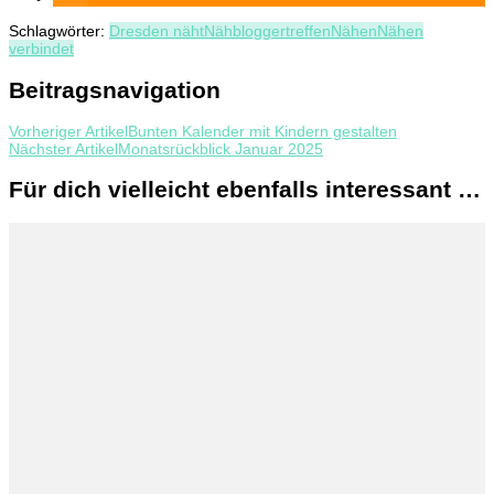
Schlagwörter:
Dresden näht
Nähbloggertreffen
Nähen
Nähen
verbindet
Beitragsnavigation
Vorheriger Artikel
Bunten Kalender mit Kindern gestalten
Nächster Artikel
Monatsrückblick Januar 2025
Für dich vielleicht ebenfalls interessant …