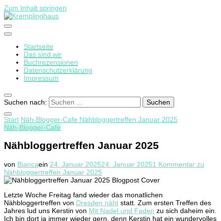
Zum Inhalt springen
Startseite
Kremplinghaus
Das sind wir
Buchrezensionen
Datenschutzerklärung
Impressum
Suchen nach:
Start
Näh-Blogger-Cafe
Nähbloggertreffen Januar 2025
Näh-Blogger-Cafe
Nähbloggertreffen Januar 2025
von
Bianca
ein
24. Januar 2025
24. Januar 2025
1 Kommentar
zu
Nähbloggertreffen Januar 2025
Letzte Woche Freitag fand wieder das monatlichen
Nähbloggertreffen von
Dresden näht
statt. Zum ersten Treffen des
Jahres lud uns Kerstin von
Mit Nadel und Faden
zu sich daheim ein.
Ich bin dort ja immer wieder gern, denn Kerstin hat ein wundervolles