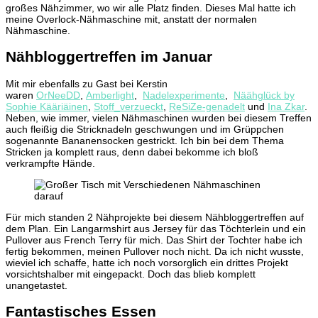
großes Nähzimmer, wo wir alle Platz finden. Dieses Mal hatte ich
meine Overlock-Nähmaschine mit, anstatt der normalen
Nähmaschine.
Nähbloggertreffen im Januar
Mit mir ebenfalls zu Gast bei Kerstin
waren
OrNeeDD
,
Amberlight
,
Nadelexperimente
,
Näähglück by
Sophie Kääriäinen
,
Stoff_verzueckt
,
ReSiZe-genadelt
und
Ina Zkar
.
Neben, wie immer, vielen Nähmaschinen wurden bei diesem Treffen
auch fleißig die Stricknadeln geschwungen und im Grüppchen
sogenannte Bananensocken gestrickt. Ich bin bei dem Thema
Stricken ja komplett raus, denn dabei bekomme ich bloß
verkrampfte Hände.
Für mich standen 2 Nähprojekte bei diesem Nähbloggertreffen auf
dem Plan. Ein Langarmshirt aus Jersey für das Töchterlein und ein
Pullover aus French Terry für mich. Das Shirt der Tochter habe ich
fertig bekommen, meinen Pullover noch nicht. Da ich nicht wusste,
wieviel ich schaffe, hatte ich noch vorsorglich ein drittes Projekt
vorsichtshalber mit eingepackt. Doch das blieb komplett
unangetastet.
Fantastisches Essen