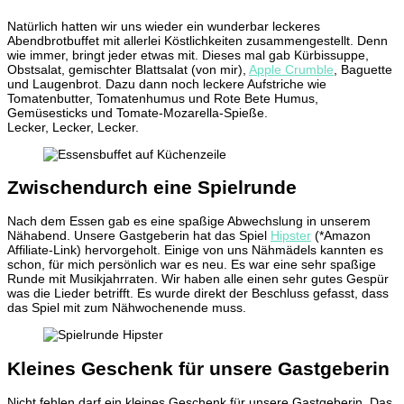
Natürlich hatten wir uns wieder ein wunderbar leckeres
Abendbrotbuffet mit allerlei Köstlichkeiten zusammengestellt. Denn
wie immer, bringt jeder etwas mit. Dieses mal gab Kürbissuppe,
Obstsalat, gemischter Blattsalat (von mir),
Apple Crumble
, Baguette
und Laugenbrot. Dazu dann noch leckere Aufstriche wie
Tomatenbutter, Tomatenhumus und Rote Bete Humus,
Gemüsesticks und Tomate-Mozarella-Spieße.
Lecker, Lecker, Lecker.
Zwischendurch eine Spielrunde
Nach dem Essen gab es eine spaßige Abwechslung in unserem
Nähabend. Unsere Gastgeberin hat das Spiel
Hipster
(*Amazon
Affiliate-Link) hervorgeholt. Einige von uns Nähmädels kannten es
schon, für mich persönlich war es neu. Es war eine sehr spaßige
Runde mit Musikjahrraten. Wir haben alle einen sehr gutes Gespür
was die Lieder betrifft. Es wurde direkt der Beschluss gefasst, dass
das Spiel mit zum Nähwochenende muss.
Kleines Geschenk für unsere Gastgeberin
Nicht fehlen darf ein kleines Geschenk für unsere Gastgeberin. Das