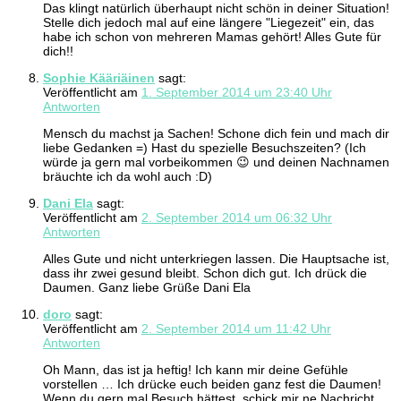
Das klingt natürlich überhaupt nicht schön in deiner Situation!
Stelle dich jedoch mal auf eine längere "Liegezeit" ein, das
habe ich schon von mehreren Mamas gehört! Alles Gute für
dich!!
Sophie Kääriäinen
sagt:
Veröffentlicht am
1. September 2014 um 23:40 Uhr
Antworten
Mensch du machst ja Sachen! Schone dich fein und mach dir
liebe Gedanken =) Hast du spezielle Besuchszeiten? (Ich
würde ja gern mal vorbeikommen 😉 und deinen Nachnamen
bräuchte ich da wohl auch :D)
Dani Ela
sagt:
Veröffentlicht am
2. September 2014 um 06:32 Uhr
Antworten
Alles Gute und nicht unterkriegen lassen. Die Hauptsache ist,
dass ihr zwei gesund bleibt. Schon dich gut. Ich drück die
Daumen. Ganz liebe Grüße Dani Ela
doro
sagt:
Veröffentlicht am
2. September 2014 um 11:42 Uhr
Antworten
Oh Mann, das ist ja heftig! Ich kann mir deine Gefühle
vorstellen … Ich drücke euch beiden ganz fest die Daumen!
Wenn du gern mal Besuch hättest, schick mir ne Nachricht,