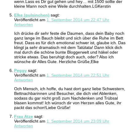
wenn.Lass es Dir gut gehen und hey… mit 1500 sollte der
kleine Mann noch eine Weile durchhalten.LGKerstin
Elke (pulsinchen)
sagt:
Veröffentlicht am
1. September 2014 um 22:47 Uhr
Antworten
Ich drücke dir sehr feste die Daumen, dass dein Baby noch
ganz lange im Bauch bleibt und sich über die Ruhe im Bett
freut. Dass es für dich emotional schwer ist, glaube ich. Das
klingt ja sehr dramatisch mit dem Tatütata! Dann klick dich
mal durch die schöne bunte Bloggerwelt und häkel oder
stricke etwas. Das beruhigt doch auch, oder? Also ich
wünsche dir Alles Gute. Herzliche Grüße,Elke
Peggy
sagt:
Veröffentlicht am
1. September 2014 um 22:51 Uhr
Antworten
Och Mensch, ich hoffe, du hast dort ganz liebe Schwestern,
Bettnachbarinnen und Besucher, die dich viel Ablenken,
sodass du gar nicht groß zum Nachdenken und Trübsal
blasen kommst! Ich wünsch dir von Herzen alles Gute, ihr
packt das schon!Liebe Grüße!
Frau Atze
sagt:
Veröffentlicht am
1. September 2014 um 23:09 Uhr
Antworten