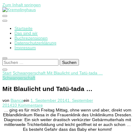
Zum Inhalt springen
Startseite
Kremplinghaus
Das sind wir
Buchrezensionen
Datenschutzerklärung
Impressum
Suchen
nach:
Start
Schwangerschaft
Mit Blaulicht und Tatü-tada …
Schwangerschaft
Mit Blaulicht und Tatü-tada …
von
Bianca
ein
1. September 2014
1. September
zu
2014
10 Kommentare
Mit
… ging es für mich Freitag Mittag, ohne wenn und aber, direkt vom
Blaulicht
Elblandklinikum Riesa in die Frauenklinik des Uniklinikums Dresden.
und
Diagnose: Ein sich weiter drastisch verkürzter Gebärmutterhals mit
Tatü-
mittlerweile Trichterbildung und leicht geöffnet ist er auch schon …
tada
Es besteht Gefahr dass das Baby eher kommt!
…