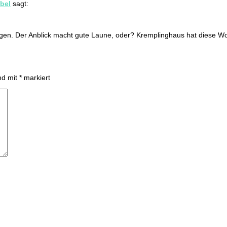
bel
sagt:
eigen. Der Anblick macht gute Laune, oder? Kremplinghaus hat diese 
ind mit
*
markiert