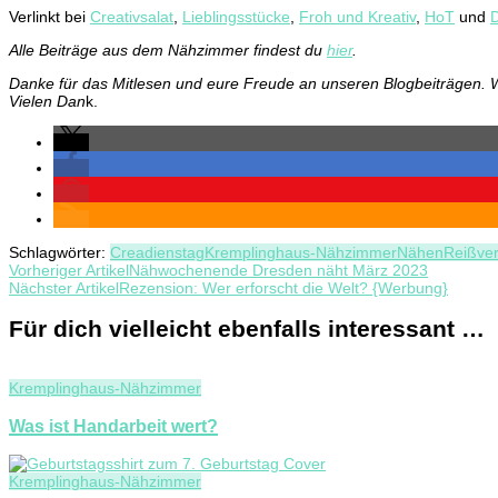
Verlinkt bei
Creativsalat
,
Lieblingsstücke
,
Froh und Kreativ
,
HoT
und
Alle Beiträge aus dem Nähzimmer findest du
hier
.
Danke für das Mitlesen und eure Freude an unseren Blogbeiträgen. W
Vielen Dan
k.
Schlagwörter:
Creadienstag
Kremplinghaus-Nähzimmer
Nähen
Reißver
Beitragsnavigation
Vorheriger Artikel
Nähwochenende Dresden näht März 2023
Nächster Artikel
Rezension: Wer erforscht die Welt? {Werbung}
Für dich vielleicht ebenfalls interessant …
Kremplinghaus-Nähzimmer
Was ist Handarbeit wert?
Kremplinghaus-Nähzimmer