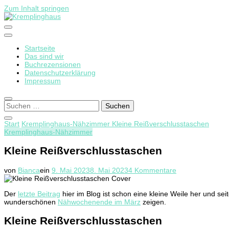
Zum Inhalt springen
Startseite
Kremplinghaus
Das sind wir
Buchrezensionen
Datenschutzerklärung
Impressum
Suchen
nach:
Start
Kremplinghaus-Nähzimmer
Kleine Reißverschlusstaschen
Kremplinghaus-Nähzimmer
Kleine Reißverschlusstaschen
zu
von
Bianca
ein
9. Mai 2023
8. Mai 2023
4 Kommentare
Kleine
Reißverschluss
Der
letzte Beitrag
hier im Blog ist schon eine kleine Weile her und se
wunderschönen
Nähwochenende im März
zeigen.
Kleine Reißverschlusstaschen