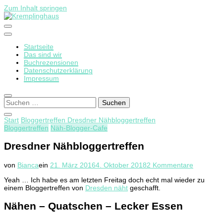
Zum Inhalt springen
Startseite
Kremplinghaus
Das sind wir
Buchrezensionen
Datenschutzerklärung
Impressum
Suchen
nach:
Start
Bloggertreffen
Dresdner Nähbloggertreffen
Bloggertreffen
Näh-Blogger-Cafe
Dresdner Nähbloggertreffen
zu
von
Bianca
ein
21. März 2016
4. Oktober 2018
2 Kommentare
Dresdner
Yeah … Ich habe es am letzten Freitag doch echt mal wieder zu
Nähblogg
einem Bloggertreffen von
Dresden näht
geschafft.
Nähen – Quatschen – Lecker Essen