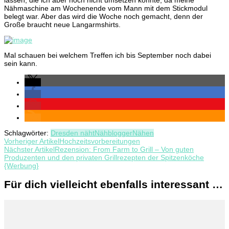
Nähmaschine am Wochenende vom Mann mit dem Stickmodul
belegt war. Aber das wird die Woche noch gemacht, denn der
Große braucht neue Langarmshirts.
Mal schauen bei welchem Treffen ich bis September noch dabei
sein kann.
Schlagwörter:
Dresden näht
Nähblogger
Nähen
Beitragsnavigation
Vorheriger Artikel
Hochzeitsvorbereitungen
Nächster Artikel
Rezension: From Farm to Grill – Von guten
Produzenten und den privaten Grillrezepten der Spitzenköche
{Werbung}
Für dich vielleicht ebenfalls interessant …