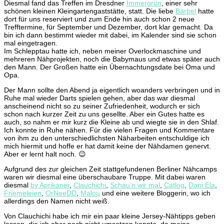
Diesmal fand das Treffen im Dresdner
Immergrün
, einer sehr
schönen kleinen Kleingartengaststätte, statt. Die liebe
Bärbel
hatte
dort für uns reserviert und zum Ende hin auch schon 2 neue
Trefftermine, für September und Dezember, dort klar gemacht. Da
bin ich dann bestimmt wieder mit dabei, im Kalender sind sie schon
mal eingetragen.
Im Schlepptau hatte ich, neben meiner Overlockmaschine und
mehreren Nähprojekten, noch die Babymaus und etwas später auch
den Mann. Der Großen hatte ein Übernachtungsdate bei Oma und
Opa.
Der Mann sollte den Abend ja eigentlich woanders verbringen und in
Ruhe mal wieder Darts spielen gehen, aber das war diesmal
anscheinend nicht so zu seiner Zufriedenheit, wodurch er sich
schon nach kurzer Zeit zu uns gesellte. Aber ein Gutes hatte es
auch, so nahm er mir kurz die Kleine ab und wiegte sie in den Shlaf.
Ich konnte in Ruhe nähen. Für die vielen Fragen und Kommentare
von ihm zu den unterschiedlichsten Näharbeiten entschuldige ich
mich hiermit und hoffe er hat damit keine der Nähdamen genervt.
Aber er lernt halt noch. 😉
Aufgrund des zur gleichen Zeit stattgefundenen Berliner Nähcamps
waren wir diesmal eine überschaubare Truppe. Mit dabei waren
diesmal
by Aprikaner
,
Clauchichi
,
Schau’n wir mal
,
Catlog
,
Dani Ela
,
Friemeleien
,
OrNeeDD
,
Malou
und eine weitere Bloggerin, wo ich
allerdings den Namen nicht weiß.
Von Clauchichi habe ich mir ein paar kleine Jersey-Nähtipps geben
lassen, die ich aber noch nicht umsetzen konnte, da meine