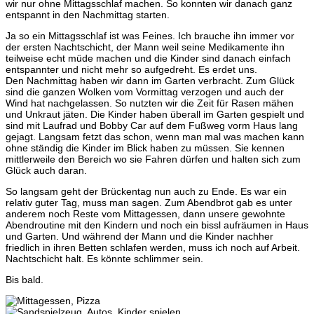
wir nur ohne Mittagsschlaf machen. So konnten wir danach ganz
entspannt in den Nachmittag starten.
Ja so ein Mittagsschlaf ist was Feines. Ich brauche ihn immer vor
der ersten Nachtschicht, der Mann weil seine Medikamente ihn
teilweise echt müde machen und die Kinder sind danach einfach
entspannter und nicht mehr so aufgedreht. Es erdet uns.
Den Nachmittag haben wir dann im Garten verbracht. Zum Glück
sind die ganzen Wolken vom Vormittag verzogen und auch der
Wind hat nachgelassen. So nutzten wir die Zeit für Rasen mähen
und Unkraut jäten. Die Kinder haben überall im Garten gespielt und
sind mit Laufrad und Bobby Car auf dem Fußweg vorm Haus lang
gejagt. Langsam fetzt das schon, wenn man mal was machen kann
ohne ständig die Kinder im Blick haben zu müssen. Sie kennen
mittlerweile den Bereich wo sie Fahren dürfen und halten sich zum
Glück auch daran.
So langsam geht der Brückentag nun auch zu Ende. Es war ein
relativ guter Tag, muss man sagen. Zum Abendbrot gab es unter
anderem noch Reste vom Mittagessen, dann unsere gewohnte
Abendroutine mit den Kindern und noch ein bissl aufräumen in Haus
und Garten. Und während der Mann und die Kinder nachher
friedlich in ihren Betten schlafen werden, muss ich noch auf Arbeit.
Nachtschicht halt. Es könnte schlimmer sein.
Bis bald.