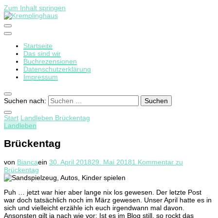
Zum Inhalt springen
Startseite
Kremplinghaus
Das sind wir
Buchrezensionen
Datenschutzerklärung
Impressum
Suchen nach:
Start
Landleben
Brückentag
Landleben
Brückentag
von
Bianca
ein
30. April 2018
29. Mai 2018
1 Kommentar
zu
Brückentag
Puh … jetzt war hier aber lange nix los gewesen. Der letzte Post
war doch tatsächlich noch im März gewesen. Unser April hatte es in
sich und vielleicht erzähle ich euch irgendwann mal davon.
Ansonsten gilt ja nach wie vor: Ist es im Blog still, so rockt das