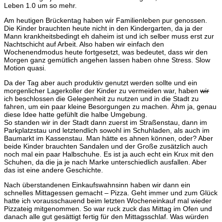
Leben 1.0 um so mehr.
Am heutigen Brückentag haben wir Familienleben pur genossen.
Die Kinder brauchten heute nicht in den Kindergarten, da ja der
Mann krankheitsbedingt eh daheim ist und ich selber muss erst zur
Nachtschicht auf Arbeit. Also haben wir einfach den
Wochenendmodus heute fortgesetzt, was bedeutet, dass wir den
Morgen ganz gemütlich angehen lassen haben ohne Stress. Slow
Motion quasi.
Da der Tag aber auch produktiv genutzt werden sollte und ein
morgenlicher Lagerkoller der Kinder zu vermeiden war, haben
wir
ich beschlossen die Gelegenheit zu nutzen und in die Stadt zu
fahren, um ein paar kleine Besorgungen zu machen. Ähm ja, genau
diese Idee hatte gefühlt die halbe Umgebung.
So standen wir in der Stadt dann zuerst im Straßenstau, dann im
Parkplatzstau und letztendlich sowohl im Schuhladen, als auch im
Baumarkt im Kassenstau. Man hätte es ahnen können, oder? Aber
beide Kinder brauchten Sandalen und der Große zusätzlich auch
noch mal ein paar Halbschuhe. Es ist ja auch echt ein Krux mit den
Schuhen, da die ja je nach Marke unterschiedlich ausfallen. Aber
das ist eine andere Geschichte.
Nach überstandenen Einkaufswahnsinn haben wir dann ein
schnelles Mittagessen gemacht – Pizza. Geht immer und zum Glück
hatte ich vorausschauend beim letzten Wocheneinkauf mal wieder
Pizzateig mitgenommen. So war ruck zuck das Mittag im Ofen und
danach alle gut gesättigt fertig für den Mittagsschlaf. Was würden